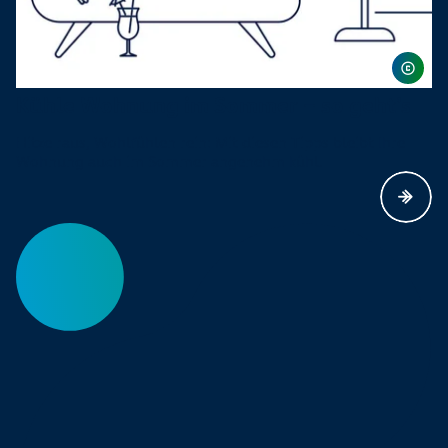
Kühle Wohnung im Sommer – so geht’s
Hitze raus, Wohlfühlen rein: Mit diesen Tipps bleibt Ihre
Wohnung auch im Sommer angenehm kühl.