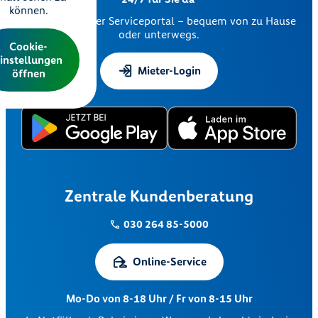
können.
Nutzen Sie unser Serviceportal – bequem von zu Hause
oder unterwegs.
Cookie-
instellungen
Mieter-Login
öffnen
Zentrale Kundenberatung
030 264 85-5000
Online-Service
Mo-Do von 8-18 Uhr / Fr von 8-15 Uhr