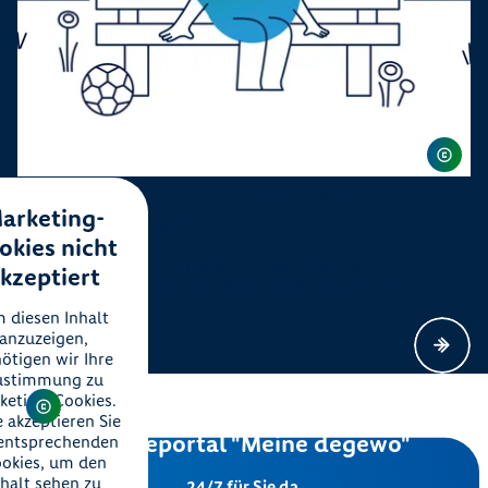
Außenflächen gemeinsam nutzen –
arketing-
worauf es ankommt
okies nicht
Rücksicht, Sicherheit und klare Regeln: So bleiben
kzeptiert
Innenhöfe und gemeinschaftliche Außenflächen für alle
gut nutzbar.
 diesen Inhalt
anzuzeigen,
ötigen wir Ihre
ustimmung zu
keting-Cookies.
e akzeptieren Sie
Serviceportal "Meine degewo"
 entsprechenden
okies, um den
nhalt sehen zu
24/7 für Sie da