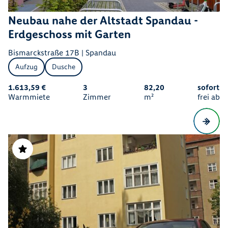
Neubau nahe der Altstadt Spandau -
Erdgeschoss mit Garten
Bismarckstraße 17B | Spandau
Aufzug
Dusche
1.613,59 €
3
82,20
sofort
Warmmiete
Zimmer
m²
frei ab