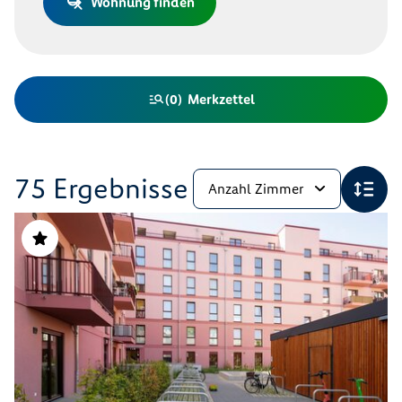
Wohnung finden
Merkzettel
(
0
)
75 Ergebnisse