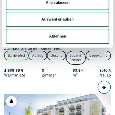
Alle zulassen
Auswahl erlauben
Ablehnen
3 Zimmerwohnung im Neubau
Zur Nachtheide 94 | Kietzer Feld
Barrierefrei
Aufzug
Dusche
Bad mit
Badewanne
Fenster
1.938,38 €
3
83,84
sofort
Warmmiete
Zimmer
m²
frei ab