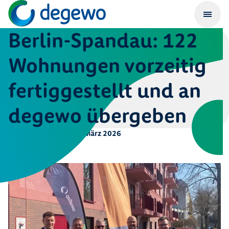
Berlin-Spandau: 122
Wohnungen vorzeitig
fertiggestellt und an
degewo übergeben
Veröffentlicht am
18. März 2026