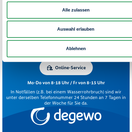
Alle zulassen
Auswahl erlauben
Zentrale Kundenberatung
Ablehnen
030 264 85-5000
Online-Service
Mo-Do von 8-18 Uhr / Fr von 8-15 Uhr
In Notfällen (z.B. bei einem Wasserrohrbruch) sind wir
unter derselben Telefonnummer 24 Stunden an 7 Tagen in
der Woche für Sie da.