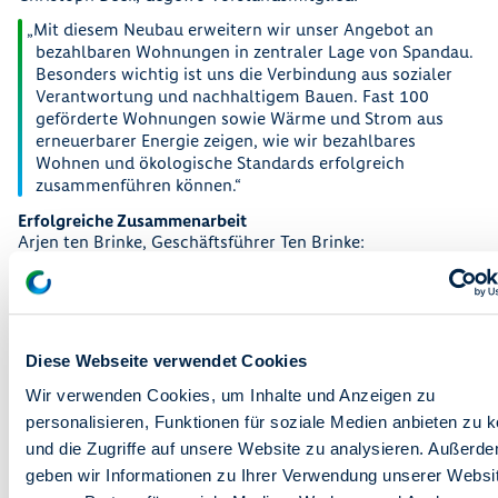
Mit diesem Neubau erweitern wir unser Angebot an
bezahlbaren Wohnungen in zentraler Lage von Spandau.
Besonders wichtig ist uns die Verbindung aus sozialer
Verantwortung und nachhaltigem Bauen. Fast 100
geförderte Wohnungen sowie Wärme und Strom aus
erneuerbarer Energie zeigen, wie wir bezahlbares
Wohnen und ökologische Standards erfolgreich
zusammenführen können.
Erfolgreiche Zusammenarbeit
Arjen ten Brinke, Geschäftsführer Ten Brinke:
Wir freuen uns, die Wohnungen termingerecht an
unseren Partner degewo zu übergeben und damit
hunderten Menschen ein neues Zuhause zu bieten. Jedes
Jahr bauen wir in Berlin mehrere hundert
Diese Webseite verwendet Cookies
Neubauwohnungen in allen Mietsegmenten. So sorgen
wir gemeinsam mit den landeseigenen
Wir verwenden Cookies, um Inhalte und Anzeigen zu
Wohnungsbauunternehmen für Stabilität auf dem
personalisieren, Funktionen für soziale Medien anbieten zu 
Wohnungsmarkt. Die landeseigenen Unternehmen sind
und die Zugriffe auf unsere Website zu analysieren. Außerd
zentrale Treiber des Neubaus, mit denen wir
ausgesprochen gut zusammenarbeiten.
geben wir Informationen zu Ihrer Verwendung unserer Websi