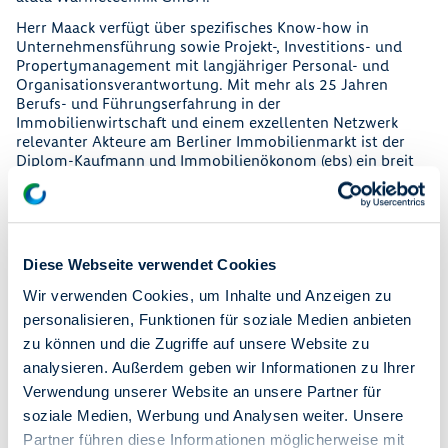
Herr Maack verfügt über spezifisches Know-how in
Unternehmensführung sowie Projekt-, Investitions- und
Propertymanagement mit langjähriger Personal- und
Organisationsverantwortung. Mit mehr als 25 Jahren
Berufs- und Führungserfahrung in der
Immobilienwirtschaft und einem exzellenten Netzwerk
relevanter Akteure am Berliner Immobilienmarkt ist der
Diplom-Kaufmann und Immobilienökonom (ebs) ein breit
aufgestellter Experte für kaufmännisches
Immobilienmanagement.
Kai-Marten Maack
erklärt:
Ich freue mich sehr auf die neue Aufgabe im Vorstand
Diese Webseite verwendet Cookies
von degewo. Gemeinsam mit Pascal Atzert werden wir
Wir verwenden Cookies, um Inhalte und Anzeigen zu
die erfolgreiche Entwicklung des Unternehmens
fortsetzen. Für mich steht Kontinuität im Mittelpunkt –
personalisieren, Funktionen für soziale Medien anbieten
wir wollen die Wohnungsversorgung in Berlin weiter
zu können und die Zugriffe auf unsere Website zu
sichern und ausbauen.
analysieren. Außerdem geben wir Informationen zu Ihrer
Dorette König
, Vorsitzende des Aufsichtsrats von degewo,
Verwendung unserer Website an unsere Partner für
sagt:
soziale Medien, Werbung und Analysen weiter. Unsere
Partner führen diese Informationen möglicherweise mit
Wir freuen uns, mit Herrn Maack einen erfahrenen