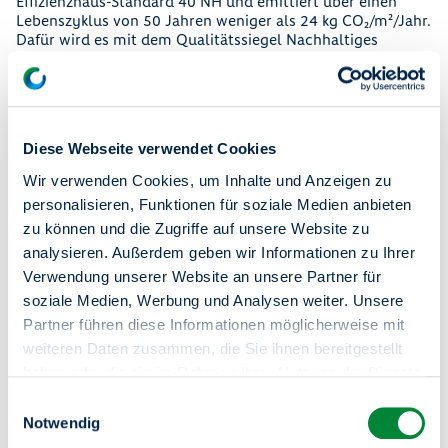
Effizienzhaus-Standard 40 NH und emittiert über einen
Lebenszyklus von 50 Jahren weniger als 24 kg CO₂/m²/Jahr.
Dafür wird es mit dem Qualitätssiegel Nachhaltiges
Gebäude (QNG-Plus) sowie dem NaWoh-Siegel
ausgezeichnet.
Die Energieversorgung erfolgt über Photovoltaikanlagen
auf dem Dach, die grünen Strom für Wärmepumpen und
Hausstrom erzeugen. Nur bei sehr niedrigen Temperaturen
Diese Webseite verwendet Cookies
wird die Spitzenlast durch Fernwärme gedeckt. Das Dach
Wir verwenden Cookies, um Inhalte und Anzeigen zu
und das Vordach des Klimahauses sind begrünt – mit
positiven Effekten für Mikroklima und Artenvielfalt.
personalisieren, Funktionen für soziale Medien anbieten
zu können und die Zugriffe auf unsere Website zu
Das dezentrale Regenwassermanagement speichert
analysieren. Außerdem geben wir Informationen zu Ihrer
überschüssiges Wasser in Zisternen zur Bewässerung der
Außenanlagen oder lässt es über Rigolen versickern – ganz
Verwendung unserer Website an unsere Partner für
ohne Einleitung in die Kanalisation.
soziale Medien, Werbung und Analysen weiter. Unsere
Auch die Mobilität wurde mitgedacht: Alle Stellplätze im
Partner führen diese Informationen möglicherweise mit
offenen Erdgeschoss sind für E-Mobilität vorgerüstet,
weiteren Daten zusammen, die Sie ihnen bereitgestellt
perspektivisch ergänzt durch Car-Sharing-Angebote.
haben oder die sie im Rahmen Ihrer Nutzung der Dienste
Im Dezember dieses Jahres können die ersten Mieterinnen
gesammelt haben.
Einwilligungsauswahl
und Mieter in das degewo-Klimahaus einziehen.
Sie haben das Recht Ihre erteilten Einwilligungen
Notwendig
Serviceportal "Meine degewo"
jederzeit zu widerrufen. Dies ist über einen erneuten