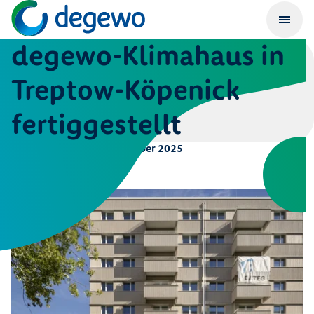
degewo-Klimahaus in
Treptow-Köpenick
fertiggestellt
Veröffentlicht am
21. Oktober 2025