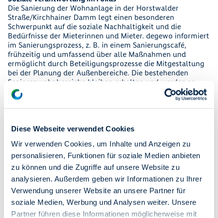
Die Sanierung der Wohnanlage in der Horstwalder
Straße/Kirchhainer Damm legt einen besonderen
Schwerpunkt auf die soziale Nachhaltigkeit und die
Bedürfnisse der Mieterinnen und Mieter. degewo informiert
im Sanierungsprozess, z. B. in einem Sanierungscafé,
frühzeitig und umfassend über alle Maßnahmen und
ermöglicht durch Beteiligungsprozesse die Mitgestaltung
bei der Planung der Außenbereiche. Die bestehenden
Seniorenwohnbereiche bleiben erhalten und werden so
aufgewertet, dass ein generationenfreundliches
Wohnumfeld geschaffen wird. Verbesserte Freiflächen und
die nachhaltige Gestaltung der Außenanlagen eröffnen
Begegnungsräume und erhöhen die Lebensqualität.
Diese Webseite verwendet Cookies
degewo setzt bei den Sanierungsarbeiten auf ein
ausgewogenes nachhaltiges Konzept. Die technisch
Wir verwenden Cookies, um Inhalte und Anzeigen zu
notwendigen Sanierungsarbeiten werden um umfassende
personalisieren, Funktionen für soziale Medien anbieten
ökologische Maßnahmen ergänzt. Die Modernisierung der
zu können und die Zugriffe auf unsere Website zu
Gebäudehülle und der Anlagentechnik sorgen für eine
analysieren. Außerdem geben wir Informationen zu Ihrer
Energieeinsparung von rund 25 Prozent. Der Einsatz
regenerativer Energien wie Wärmepumpen und
Verwendung unserer Website an unsere Partner für
Photovoltaik reduziert die CO₂-Emissionen um 38 Prozent.
soziale Medien, Werbung und Analysen weiter. Unsere
Dächer und Fassaden werden zudem begrünt. Gezielte
Partner führen diese Informationen möglicherweise mit
Dämmmaßnahmen stellen die langfristige