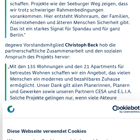
schaffen. Projekte wie der Seeburger Weg zeigen, dass
wir trotz schwieriger Rahmenbedingungen
vorankommen. Hier entsteht Wohnraum, der Familien,
Alleinstehenden und älteren Menschen Sicherheit gibt.
Das ist ein starkes Signal für Spandau und für ganz
Berlin.
degewo Vorstandsmitglied
Christoph Beck
hob die
partnerschaftliche Zusammenarbeit und den sozialen
Anspruch des Projekts hervor:
Mit den 135 Wohnungen und den 21 Apartments für
betreutes Wohnen schaffen wir ein Angebot, das vielen
Menschen ein modernes und bezahlbares Zuhause
ermöglicht. Unser Dank gilt allen Planerinnen, Planern
und Gewerken sowie unseren Partnern CESA und E.L.I.A.
Solche Projekte gelingen nur, wenn viele Akteure
verlässlich zusammenarbeiten. Das heutige Richtfest
zeigt, was wir gemeinsam erreichen können.
Auch der Spandauer Bezirksstadtrat für Bauen, Planen,
Umwelt- und Naturschutz,
Thorsten Schatz
, würdigte das
Diese Webseite verwendet Cookies
Neubauvorhaben: