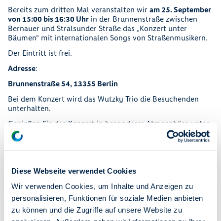
Bereits zum dritten Mal veranstalten wir
am 25. September
von 15:00 bis 16:30 Uhr
in der Brunnenstraße zwischen
Bernauer und Stralsunder Straße das „Konzert unter
Bäumen“ mit internationalen Songs von Straßenmusikern.
Der Eintritt ist frei.
Adresse
:
Brunnenstraße 54, 13355 Berlin
Bei dem Konzert wird das Wutzky Trio die Besuchenden
unterhalten.
Genießen Sie das Konzert in besonderer Atmosphäre unter
den bemalten Bäumen des
Kunstprojekts „Vielheit // Musterexemplare“
der Künstlerin
Josefine Günschel. Kulinarisch bieten unsere Gastronomen
eine süße und herzhafte Vielfalt zum Verkauf an.
Diese Webseite verwendet Cookies
Kommen Sie vorbei – wir freuen uns auf Sie!
Serviceportal "Meine degewo"
Wir verwenden Cookies, um Inhalte und Anzeigen zu
personalisieren, Funktionen für soziale Medien anbieten
24/7 für Sie da
zu können und die Zugriffe auf unsere Website zu