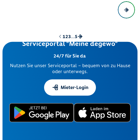
1
2
3
...
5
Serviceportal "Meine degewo"
24/7 für Sie da
Nutzen Sie unser Serviceportal – bequem von zu Hause
oder unterwegs.
Mieter-Login