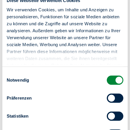
Diese Webseite verwendet Cookies
Wir verwenden Cookies, um Inhalte und Anzeigen zu
personalisieren, Funktionen für soziale Medien anbieten
zu können und die Zugriffe auf unsere Website zu
analysieren. Außerdem geben wir Informationen zu Ihrer
Verwendung unserer Website an unsere Partner für
soziale Medien, Werbung und Analysen weiter. Unsere
Partner führen diese Informationen möglicherweise mit
weiteren Daten zusammen, die Sie ihnen bereitgestellt
haben oder die sie im Rahmen Ihrer Nutzung der Dienste
28. Aug. 2026
gesammelt haben.
Primetime: Beste Unterhaltung mit
Einwilligungsauswahl
Sie haben das Recht Ihre erteilten Einwilligungen
Notwendig
Zuhausegefühl
jederzeit zu widerrufen. Dies ist über einen erneuten
17:00 – 22:00 | Gärten der Welt | Blumberger Damm 44,
Aufruf dieses Tools über den Button am unteren linken
Präferenzen
12685 Berlin
Rand möglich.
Zuhause ist mehr als nur ein Ort – es ist Ihr ganz
persönliches Gefühl. Genau dieses Gefühl rücken wir für
Sie ins Rampenlicht. Erleben Sie Ihre eigene Primetime auf
Statistiken
unserem Mieterfest!