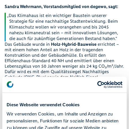
Sandra Wehrmann, Vorstandsmitglied von degewo, sagt:
Das Klimahaus ist ein wichtiger Baustein unserer
Strategie für eine nachhaltige Stadtentwicklung. Beim
Klimaschutz wollen wir vorangehen und bis 2045
nahezu klimaneutral sein – mit innovativen Lösungen,
die auch für zukünftige Generationen Bestand haben.
Das Gebäude wurde in
Holz-Hybrid-Bauweise
errichtet –
mit einem hohen Anteil an Holz in der tragenden
Konstruktion und der Gebäudehülle. Es erfüllt den
Effizienzhaus-Standard 40 NH und emittiert über einen
Lebenszyklus von 50 Jahren weniger als 24 kg CO₂/m²/Jahr.
Dafür wird es mit dem Qualitätssiegel Nachhaltiges
Gebäude (QNG-Plus) sowie dem NaWoh-Siegel
ausgezeichnet.
Die Energieversorgung erfolgt über Photovoltaikanlagen
auf dem Dach, die grünen Strom für Wärmepumpen und
Hausstrom erzeugen. Nur bei sehr niedrigen Temperaturen
Diese Webseite verwendet Cookies
wird die Spitzenlast durch Fernwärme gedeckt. Das Dach
und das Vordach des Klimahauses sind begrünt – mit
Wir verwenden Cookies, um Inhalte und Anzeigen zu
positiven Effekten für Mikroklima und Artenvielfalt.
personalisieren, Funktionen für soziale Medien anbieten
Das dezentrale Regenwassermanagement speichert
zu können und die Zugriffe auf unsere Website zu