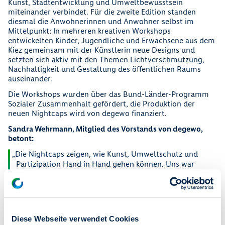
Kunst, Stadtentwicklung und Umweltbewusstsein
miteinander verbindet. Für die zweite Edition standen
diesmal die Anwohnerinnen und Anwohner selbst im
Mittelpunkt: In mehreren kreativen Workshops
entwickelten Kinder, Jugendliche und Erwachsene aus dem
Kiez gemeinsam mit der Künstlerin neue Designs und
setzten sich aktiv mit den Themen Lichtverschmutzung,
Nachhaltigkeit und Gestaltung des öffentlichen Raums
auseinander.
Die Workshops wurden über das Bund-Länder-Programm
Sozialer Zusammenhalt gefördert, die Produktion der
neuen Nightcaps wird von degewo finanziert.
Sandra Wehrmann, Mitglied des Vorstands von degewo,
betont:
Die Nightcaps zeigen, wie Kunst, Umweltschutz und
Partizipation Hand in Hand gehen können. Uns war
wichtig, die Anwohnerinnen und Anwohner aktiv
einzubeziehen und gemeinsam Lösungen für eine
lebenswerte Stadt zu gestalten.
Unterstützt wurde das Projekt u. a. durch das
Labyrinth
Diese Webseite verwendet Cookies
Kindermuseum Berlin
und den
NABU Naturschutzbund