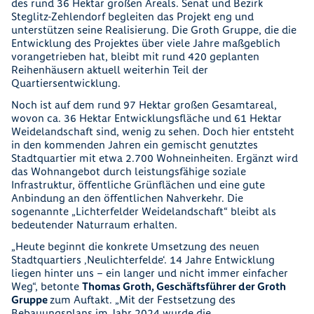
des rund 36 Hektar großen Areals. Senat und Bezirk
Steglitz-Zehlendorf begleiten das Projekt eng und
unterstützen seine Realisierung. Die Groth Gruppe, die die
Entwicklung des Projektes über viele Jahre maßgeblich
vorangetrieben hat, bleibt mit rund 420 geplanten
Reihenhäusern aktuell weiterhin Teil der
Quartiersentwicklung.
Noch ist auf dem rund 97 Hektar großen Gesamtareal,
wovon ca. 36 Hektar Entwicklungsfläche und 61 Hektar
Weidelandschaft sind, wenig zu sehen. Doch hier entsteht
in den kommenden Jahren ein gemischt genutztes
Stadtquartier mit etwa 2.700 Wohneinheiten. Ergänzt wird
das Wohnangebot durch leistungsfähige soziale
Infrastruktur, öffentliche Grünflächen und eine gute
Anbindung an den öffentlichen Nahverkehr. Die
sogenannte „Lichterfelder Weidelandschaft“ bleibt als
bedeutender Naturraum erhalten.
„Heute beginnt die konkrete Umsetzung des neuen
Stadtquartiers ‚Neulichterfelde‘. 14 Jahre Entwicklung
liegen hinter uns – ein langer und nicht immer einfacher
Weg“, betonte
Thomas Groth, Geschäftsführer der Groth
Gruppe
zum Auftakt. „Mit der Festsetzung des
Bebauungsplans im Jahr 2024 wurde die