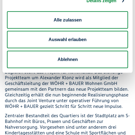
Details zeigen
„Gemeinsam bringen wir dieses Quartier jetzt von der
Planung in die Realisierung.“
„Mit der Ausschreibung der entsprechenden
Alle zulassen
Baumaßnahmen für die Erschließung beginnt jetzt die
Umsetzung des Quartiers. Parallel dazu läuft bereits die
Planung für das erste Baufeld“, erläutert
Wolfgang Roeck,
Geschäftsführer und Gesellschafter von WÖHR +
Auswahl erlauben
BAUER.
„Den Bauantrag für die ersten Baufelder wollen wir
im Herbst einreichen. Für einen zügigen Baustart noch in
diesem Jahr kommt es nun darauf an, die nächsten Schritte
Ablehnen
gemeinsam mit dem Bezirk schnell umzusetzen.“
Zugleich steht das Projekt für Kontinuität: Das bisherige
Projektteam um Alexander Klonz wird als Mitglied der
Geschäftsleitung der WÖHR + BAUER Wohnen GmbH
gemeinsam mit den Partnern das neue Projektteam bilden.
Gleichzeitig erhält die nun beginnende Realisierungsphase
durch das Joint Venture unter operativer Führung von
WÖHR + BAUER gezielt Schritt für Schritt neue Impulse.
Zentraler Bestandteil des Quartiers ist der Stadtplatz am S-
Bahnhof mit Büros, Praxen und Geschäften zur
Nahversorgung. Vorgesehen sind unter anderem drei
Kindertagesstätten und eine Schule mit Sportflächen und