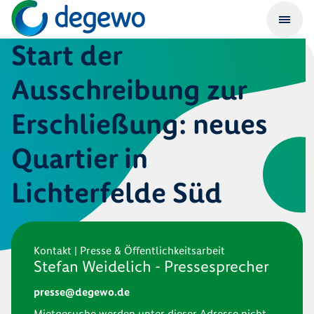
Start der
Ausschreibung zur
Erschließung: neues
Quartier in
Lichterfelde Süd
Kontakt | Presse & Öffentlichkeitsarbeit
Stefan Weidelich - Pressesprecher
presse@degewo.de
Mietgesuche werden unter dieser Adresse nicht