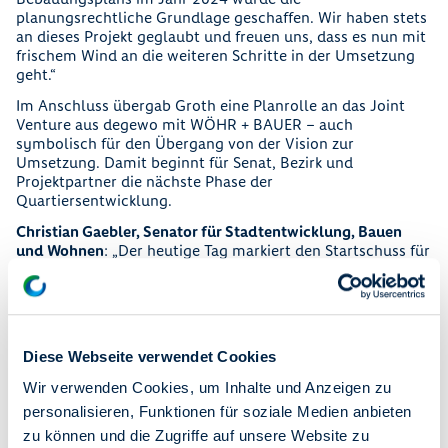
planungsrechtliche Grundlage geschaffen. Wir haben stets
an dieses Projekt geglaubt und freuen uns, dass es nun mit
frischem Wind an die weiteren Schritte in der Umsetzung
geht.“
Im Anschluss übergab Groth eine Planrolle an das Joint
Venture aus degewo mit WÖHR + BAUER – auch
symbolisch für den Übergang von der Vision zur
Umsetzung. Damit beginnt für Senat, Bezirk und
Projektpartner die nächste Phase der
Quartiersentwicklung.
Christian Gaebler, Senator für Stadtentwicklung, Bauen
und Wohnen
: „Der heutige Tag markiert den Startschuss für
die Entwicklung eines modernen und sozial ausgewogenen
Stadtquartiers im Südwesten von Berlin mit einer hohen
Lebensqualität. Es ist von gesamtstädtischer Bedeutung,
denn hier entsteht in naturnaher Umgebung ein neues
Zuhause für mehr als 5.000 Berlinerinnen und Berliner,
Diese Webseite verwendet Cookies
darunter viele Wohnungen zu bezahlbaren Mieten. Das
entspricht ungefähr der Größe des Hansaviertels in Mitte.
Wir verwenden Cookies, um Inhalte und Anzeigen zu
Solche Projekte sind entscheidend, damit wir den dringend
personalisieren, Funktionen für soziale Medien anbieten
benötigten Wohnraum in unserer wachsenden Stadt
zu können und die Zugriffe auf unsere Website zu
schaffen.“