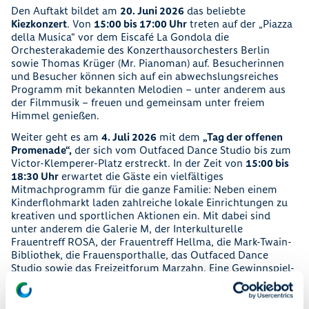
Den Auftakt bildet am
20. Juni 2026
das beliebte
Kiezkonzert
. Von
15:00 bis 17:00 Uhr
treten auf der „Piazza
della Musica“ vor dem Eiscafé La Gondola die
Orchesterakademie des Konzerthausorchesters Berlin
sowie Thomas Krüger (Mr. Pianoman) auf. Besucherinnen
und Besucher können sich auf ein abwechslungsreiches
Programm mit bekannten Melodien – unter anderem aus
der Filmmusik – freuen und gemeinsam unter freiem
Himmel genießen.
Weiter geht es am
4. Juli 2026
mit dem
„Tag der offenen
Promenade“,
der sich vom Outfaced Dance Studio bis zum
Victor-Klemperer-Platz erstreckt. In der Zeit von
15:00 bis
18:30 Uhr
erwartet die Gäste ein vielfältiges
Mitmachprogramm für die ganze Familie: Neben einem
Kinderflohmarkt laden zahlreiche lokale Einrichtungen zu
kreativen und sportlichen Aktionen ein. Mit dabei sind
unter anderem die Galerie M, der Interkulturelle
Frauentreff ROSA, der Frauentreff Hellma, die Mark-Twain-
Bibliothek, die Frauensporthalle, das Outfaced Dance
Studio sowie das Freizeitforum Marzahn. Eine Gewinnspiel-
Rallye verbindet die Stationen und bietet attraktive Preise.
Den Abschluss bildet am
4. September 2026
der