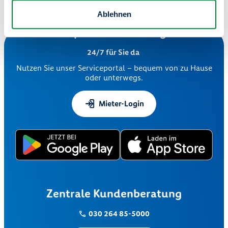
Pressekontakt:
Stefan Weidelich (Pressesprecher)
Ablehnen
presse@degewo.de
Serviceportal "Meine degewo"
24/7 für Sie da
Nutzen Sie unser Serviceportal – bequem von zu Hause
oder unterwegs.
Mieter-Login
Zentrale Kundenberatung
030 264 85-5000