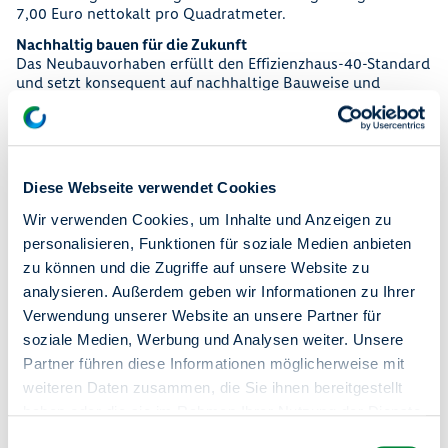
7,00 Euro nettokalt pro Quadratmeter.
Nachhaltig bauen für die Zukunft
Das Neubauvorhaben erfüllt den Effizienzhaus-40-Standard
und setzt konsequent auf nachhaltige Bauweise und
Klimaschutz. Geplant sind unter anderem:
• Gründächer und Retentionsflächen
• umweltfreundliche Wärmeversorgung
Diese Webseite verwendet Cookies
• energieeffiziente Gebäudetechnik
Wir verwenden Cookies, um Inhalte und Anzeigen zu
Stärkung der Marzahner Promenade
Neben den Wohnungen entstehen im Erdgeschoss drei
personalisieren, Funktionen für soziale Medien anbieten
Gewerbeeinheiten, die zur Belebung des Quartiers
zu können und die Zugriffe auf unsere Website zu
beitragen, unter anderem für Gastronomie und soziale
analysieren. Außerdem geben wir Informationen zu Ihrer
Angebote.
Verwendung unserer Website an unsere Partner für
Die Lage in unmittelbarer Nähe zum S-Bahnhof Marzahn
soziale Medien, Werbung und Analysen weiter. Unsere
und zum Einkaufszentrum Eastgate bietet eine sehr gute
Partner führen diese Informationen möglicherweise mit
Anbindung und Infrastruktur.
weiteren Daten zusammen, die Sie ihnen bereitgestellt
Das Projekt ist Teil der langfristigen Quartiersentwicklung
haben oder die sie im Rahmen Ihrer Nutzung der Dienste
entlang der Marzahner Promenade, einem zentralen
gesammelt haben.
Versorgungs- und Begegnungsort im Bezirk.
Einwilligungsauswahl