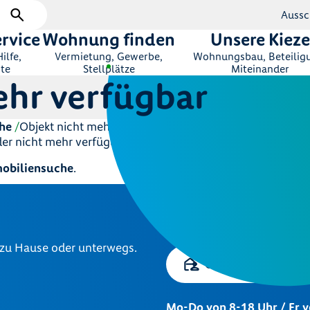
Aussc
rvice
Wohnung finden
Unsere Kieze
ilfe,
Vermietung, Gewerbe,
Wohnungsbau, Beteilig
te
Stellplätze
Miteinander
ehr verfügbar
he
Objekt nicht mehr verfügbar
ider nicht mehr verfügbar.
obiliensuche
.
Zentrale Kundenb
030 264 85-5000
 zu Hause oder unterwegs.
Online-Service
Mo-Do von 8-18 Uhr / Fr 