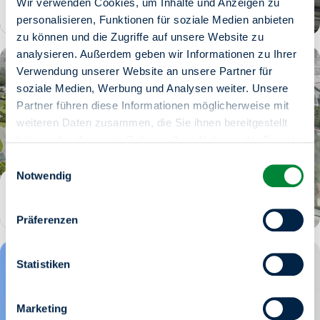
Wir verwenden Cookies, um Inhalte und Anzeigen zu
Neukölln
personalisieren, Funktionen für soziale Medien anbieten
zu können und die Zugriffe auf unsere Website zu
analysieren. Außerdem geben wir Informationen zu Ihrer
Verwendung unserer Website an unsere Partner für
soziale Medien, Werbung und Analysen weiter. Unsere
Partner führen diese Informationen möglicherweise mit
weiteren Daten zusammen, die Sie ihnen bereitgestellt
haben oder die sie im Rahmen Ihrer Nutzung der Dienste
gesammelt haben.
Einwilligungsauswahl
Sie haben das Recht Ihre erteilten Einwilligungen
Notwendig
jederzeit zu widerrufen. Dies ist über einen erneuten
Reinickendorf
Aufruf dieses Tools über den Button am unteren linken
Präferenzen
Rand möglich.
Statistiken
Marketing