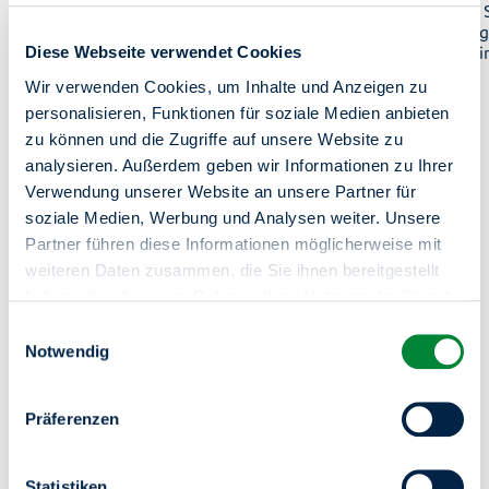
Der ALBA-Jugendclub in der Gropiusstadt ist ein
44,9 Mio. 
lebendiger Treffpunkt für Kinder und
Bewegungs
Jugendliche im Kiez.
mit viel E
Diese Webseite verwendet Cookies
Wir verwenden Cookies, um Inhalte und Anzeigen zu
personalisieren, Funktionen für soziale Medien anbieten
zu können und die Zugriffe auf unsere Website zu
analysieren. Außerdem geben wir Informationen zu Ihrer
Verwendung unserer Website an unsere Partner für
soziale Medien, Werbung und Analysen weiter. Unsere
1
8
Partner führen diese Informationen möglicherweise mit
weiteren Daten zusammen, die Sie ihnen bereitgestellt
haben oder die sie im Rahmen Ihrer Nutzung der Dienste
Unsere Kooperationen im
gesammelt haben.
Einwilligungsauswahl
Sie haben das Recht Ihre erteilten Einwilligungen
Notwendig
Bereich Sport
jederzeit zu widerrufen. Dies ist über einen erneuten
Aufruf dieses Tools über den Button am unteren linken
Präferenzen
Im Sport stehen Werte wie Fairness, soziales Miteinander
Rand möglich.
und Verantwortung füreinander im Mittelpunkt. Werte, für
die degewo einsteht. Vor allem die Kinder- und
Jugendförderung haben wir dabei im Fokus. So lernen die
Statistiken