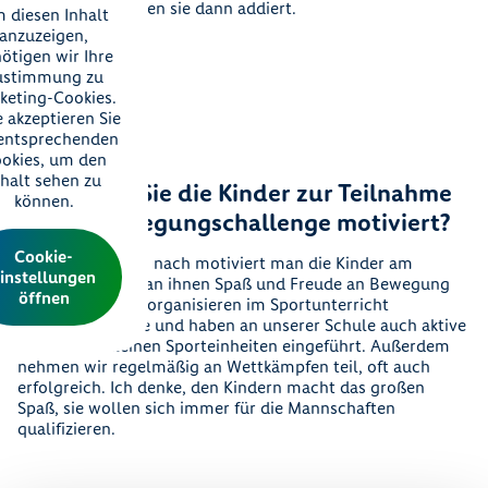
am Schluss wurden sie dann addiert.
 diesen Inhalt
anzuzeigen,
ötigen wir Ihre
ustimmung zu
keting-Cookies.
e akzeptieren Sie
 entsprechenden
okies, um den
nhalt sehen zu
Wie haben Sie die Kinder zur Teilnahme
können.
an der Bewegungschallenge motiviert?
Cookie-
Meiner Erfahrung nach motiviert man die Kinder am
instellungen
besten, indem man ihnen Spaß und Freude an Bewegung
öffnen
näherbringt. Wir organisieren im Sportunterricht
Bewegungsspiele und haben an unserer Schule auch aktive
Pausen mit kleinen Sporteinheiten eingeführt. Außerdem
nehmen wir regelmäßig an Wettkämpfen teil, oft auch
erfolgreich. Ich denke, den Kindern macht das großen
Spaß, sie wollen sich immer für die Mannschaften
qualifizieren.