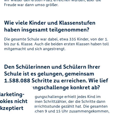
Freude war dann umso größer.
Wie viele Kinder und Klassenstufen
haben insgesamt teilgenommen?
Die gesamte Schule war dabei, etwa 335 Kinder, von der 1.
bis zur 6. Klasse. Auch die beiden ersten Klassen haben toll
mitgemacht und sich angestrengt.
Den Schülerinnen und Schülern Ihrer
Schule ist es gelungen, gemeinsam
1.588.088 Schritte zu erreichen. Wie lief
die Bewegungschallenge konkret ab?
arketing-
Am Tag der Bewegungschallenge erhielt jedes Kind im
okies nicht
Sportunterricht einen Schrittzähler, der die Schritte dann
während der Unterrichtsstunde gezählt hat. Die gesamten
kzeptiert
Schritte sind zwischen 9 und 15 Uhr zusammengekommen,