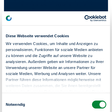
mit allem aus, was bei degewo wichtig ist. Ob
rund ums Wohnen, das gute Miteinander oder
unsere Services: Auf YouTube finden Sie all seine
Tipps.
Zum YouTube-Kanal
Diese Webseite verwendet Cookies
Wir verwenden Cookies, um Inhalte und Anzeigen zu
personalisieren, Funktionen für soziale Medien anbieten
zu können und die Zugriffe auf unsere Website zu
analysieren. Außerdem geben wir Informationen zu Ihrer
Verwendung unserer Website an unsere Partner für
soziale Medien, Werbung und Analysen weiter. Unsere
Partner führen diese Informationen möglicherweise mit
weiteren Daten zusammen, die Sie ihnen bereitgestellt
haben oder die sie im Rahmen Ihrer Nutzung der Dienste
gesammelt haben.
Einwilligungsauswahl
Sie haben das Recht Ihre erteilten Einwilligungen
Notwendig
jederzeit zu widerrufen. Dies ist über einen erneuten