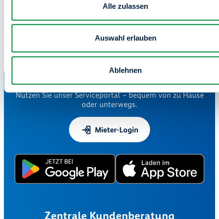
nicht barrierefrei
Alle zulassen
Information gemäß Art. 13 DSGVO zur Erhebung von
Teilnehmerdaten bei der degewo-SOCCERlympics
herunterladen
Auswahl erlauben
Serviceportal "Meine degewo"
Ablehnen
24/7 für Sie da
Nutzen Sie unser Serviceportal – bequem von zu Hause
oder unterwegs.
Mieter-Login
Zentrale Kundenberatung