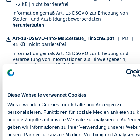
| 72 KB | nicht barrierefrei
Information gemäß Art. 13 DSGVO zur Erhebung von
Stellen- und Ausbildungsbewerberdaten
herunterladen
Art-13-DSGVO-Info-Meldestelle_HinSchG.pdf
PDF |
95 KB | nicht barrierefrei
Information gemäß Art. 13 DSGVO zur Erhebung und
Verarbeitung von Informationen als Hinweisgeberin,
Hinweisgeber gem. HinSchG
herunterladen
Art-13-DSGVO-Info-degewo-Bulletin-Newsletter.pdf
PDF | 67 KB | nicht barrierefrei
Diese Webseite verwendet Cookies
Information gemäß Art. 13 DSGVO zur Erhebung von
Wir verwenden Cookies, um Inhalte und Anzeigen zu
personenbezogenen Daten für das degewo-Bulletin
herunterladen
personalisieren, Funktionen für soziale Medien anbieten zu 
und die Zugriffe auf unsere Website zu analysieren. Außerd
Art-13-DSGVO-Info-Neubau-Newsletter.pdf
PDF |
geben wir Informationen zu Ihrer Verwendung unserer Websi
67 KB | nicht barrierefrei
unsere Partner für soziale Medien, Werbung und Analysen we
herunterladen