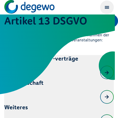
Artikel 13 DSGVO
Hier finden Sie Information gemäß Artikel 13 DSGVO zur
Erhebung von personenbezogenen Daten im Rahmen der
Wohnungs-/Stellplatzsuche und für Veranstaltungen:
Mietverhältnisse/ -verträge
Nachbarschaft
Weiteres