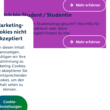
Mehr erfahren
Ich bin Student / Studentin
Abwechslung vom Studienalltag gesucht? Alle Infos für
arketing-
dein Hochschulpraktikum oder deine
okies nicht
Werkstudententätigkeit findest du hier.
kzeptiert
Mehr erfahren
 diesen Inhalt
anzuzeigen,
ötigen wir Ihre
ustimmung zu
keting-Cookies.
e akzeptieren Sie
 entsprechenden
okies, um den
nhalt sehen zu
können.
Cookie-
instellungen