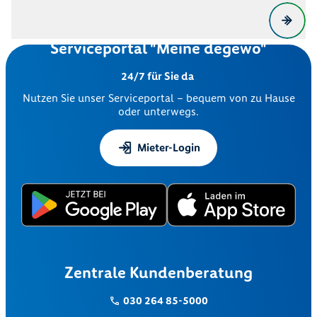
Serviceportal "Meine degewo"
24/7 für Sie da
Nutzen Sie unser Serviceportal – bequem von zu Hause
oder unterwegs.
Mieter-Login
Zentrale Kundenberatung
030 264 85-5000