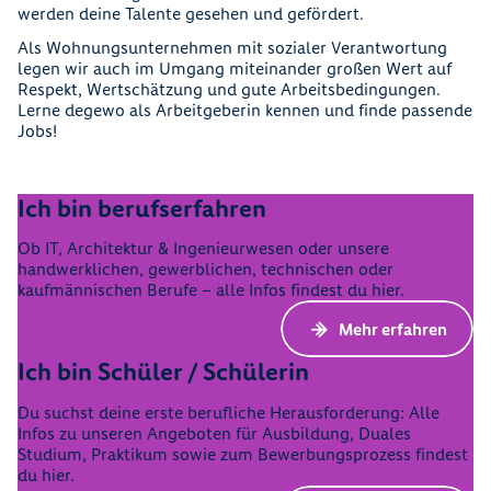
werden deine Talente gesehen und gefördert.
Als Wohnungsunternehmen mit sozialer Verantwortung
legen wir auch im Umgang miteinander großen Wert auf
Respekt, Wertschätzung und gute Arbeitsbedingungen.
Lerne degewo als Arbeitgeberin kennen und finde passende
Jobs!
Ich bin berufserfahren
Ob IT, Architektur & Ingenieurwesen oder unsere
handwerklichen, gewerblichen, technischen oder
kaufmännischen Berufe – alle Infos findest du hier.
Mehr erfahren
Ich bin Schüler / Schülerin
Du suchst deine erste berufliche Herausforderung: Alle
Infos zu unseren Angeboten für Ausbildung, Duales
Studium, Praktikum sowie zum Bewerbungsprozess findest
du hier.