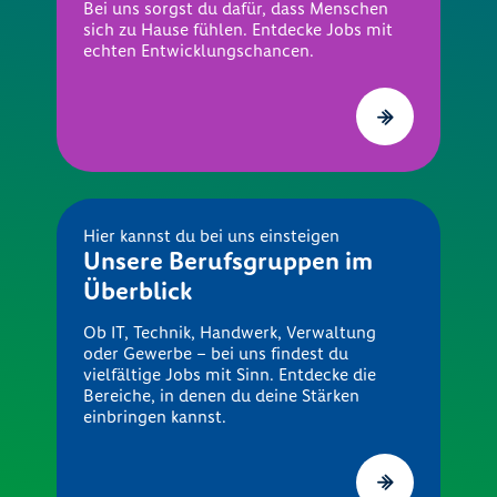
Bei uns sorgst du dafür, dass Menschen
sich zu Hause fühlen. Entdecke Jobs mit
echten Entwicklungschancen.
Hier kannst du bei uns einsteigen
Unsere Berufsgruppen im
Überblick
Ob IT, Technik, Handwerk, Verwaltung
oder Gewerbe – bei uns findest du
vielfältige Jobs mit Sinn. Entdecke die
Bereiche, in denen du deine Stärken
einbringen kannst.