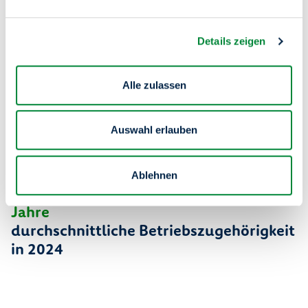
Stunden
Details zeigen
durchschnittliche jährliche Stundenzahl
für Fortbildungen (degewo AG) pro
Alle zulassen
Mitarbeiterin und Mitarbeiter in 2024
Auswahl erlauben
3
5
Ablehnen
Jahre
durchschnittliche Betriebszugehörigkeit
in 2024