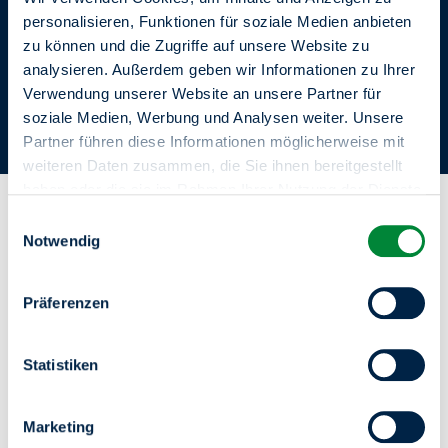
personalisieren, Funktionen für soziale Medien anbieten
zu können und die Zugriffe auf unsere Website zu
analysieren. Außerdem geben wir Informationen zu Ihrer
Verwendung unserer Website an unsere Partner für
soziale Medien, Werbung und Analysen weiter. Unsere
Partner führen diese Informationen möglicherweise mit
1
6
weiteren Daten zusammen, die Sie ihnen bereitgestellt
2
9
3
haben oder die sie im Rahmen Ihrer Nutzung der Dienste
gesammelt haben.
Einwilligungsauswahl
Sie haben das Recht Ihre erteilten Einwilligungen
Notwendig
jederzeit zu widerrufen. Dies ist über einen erneuten
Prozent
Aufruf dieses Tools über den Button am unteren linken
Frauenanteil in Führungspositionen
Präferenzen
Rand möglich.
(degewo AG) in 2024
Statistiken
3
3
Marketing