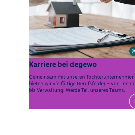
Karriere bei degewo
Gemeinsam mit unseren Tochterunternehmen
bieten wir vielfältige Berufsfelder – von Techn
bis Verwaltung. Werde Teil unseres Teams.