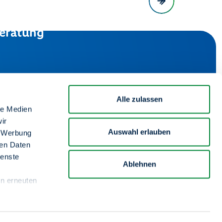
eratung
Alle zulassen
le Medien
von 8-15 Uhr
ir
Auswahl erlauben
, Werbung
m Wasserrohrbruch) sind wir unter derselben
ren Daten
an 7 Tagen in der Woche für Sie da.
ienste
Ablehnen
Impressum
en erneuten
Information zur Barrierefreiheit