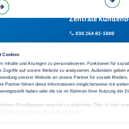
Zentrale Kundenb
030 264 85-5000
 zu Hause oder unterwegs.
Online-Service
t Cookies
 Inhalte und Anzeigen zu personalisieren, Funktionen für sozia
Mo-Do von 8-18 Uhr / Fr 
e Zugriffe auf unsere Website zu analysieren. Außerdem geben w
rwendung unserer Website an unsere Partner für soziale Medien
In Notfällen (z.B. bei eine
re Partner führen diese Informationen möglicherweise mit weite
Telefonnummer 24 Stunden 
ereitgestellt haben oder die sie im Rahmen Ihrer Nutzung der D
Mieterservice
teilten Einwilligungen jederzeit zu widerrufen. Dies ist über ein
Wohnung finden
den Button am unteren linken Rand möglich.
Unsere Kieze