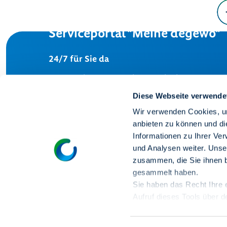
Serviceportal "Meine degewo"
24/7 für Sie da
Nutzen Sie unser Serviceportal – bequem von
Diese Webseite verwende
Mieter-Login
Wir verwenden Cookies, um
anbieten zu können und di
Informationen zu Ihrer Ve
und Analysen weiter. Unse
zusammen, die Sie ihnen b
gesammelt haben.
Sie haben das Recht Ihre er
Aufruf dieses Tools über 