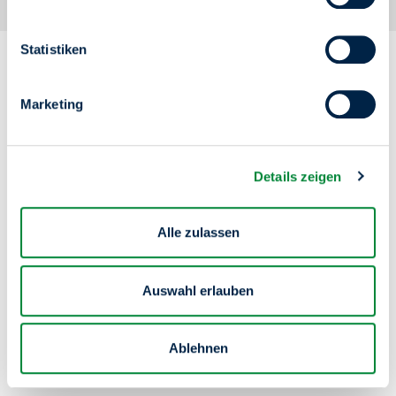
Rand möglich.
1
4
Pflanzen & Grün
Statistiken
Marketing
Details zeigen
Alle zulassen
Auswahl erlauben
Ablehnen