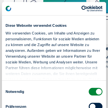
Diese Webseite verwendet Cookies
Wir verwenden Cookies, um Inhalte und Anzeigen zu
personalisieren, Funktionen für soziale Medien anbieten
zu können und die Zugriffe auf unsere Website zu
Recycling im Alltag
Müll v
analysieren. Außerdem geben wir Informationen zu Ihrer
Verwendung unserer Website an unsere Partner für
Kleidung, Lebensmittel & mehr: So vermeiden
Weniger M
Sie Müll im Alltag und nutzen Ressourcen
Tipps ver
soziale Medien, Werbung und Analysen weiter. Unsere
sinnvoll – mit einfachen Tipps zum
Alltag gan
Partner führen diese Informationen möglicherweise mit
Nachmachen.
weiteren Daten zusammen, die Sie ihnen bereitgestellt
haben oder die sie im Rahmen Ihrer Nutzung der Dienste
gesammelt haben.
Einwilligungsauswahl
Sie haben das Recht Ihre erteilten Einwilligungen
Notwendig
jederzeit zu widerrufen. Dies ist über einen erneuten
Aufruf dieses Tools über den Button am unteren linken
Präferenzen