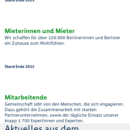
Stand Ende 2025
8
9
4
.
3
6
3
Mieterinnen und Mieter
Wir schaffen für über 150.000 Berlinerinnen und Berliner
ein Zuhause zum Wohlfühlen.
Stand Ende 2025
9
4
3
6
6
Mitarbeitende
Gemeinschaft lebt von den Menschen, die sich engagieren.
Dazu gehört die Zusammenarbeit mit starken
Partnerunternehmen, sowie der tägliche Einsatz unserer
knapp 1.700 Expertinnen und Experten.
Aktuelles aus dem