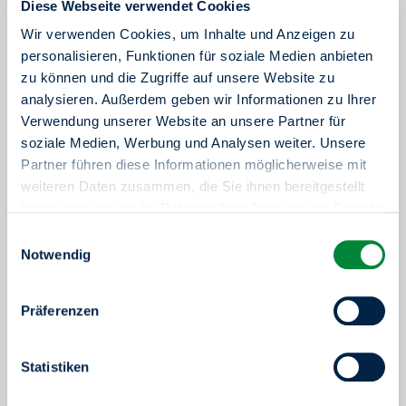
Diese Webseite verwendet Cookies
Wir verwenden Cookies, um Inhalte und Anzeigen zu
personalisieren, Funktionen für soziale Medien anbieten
zu können und die Zugriffe auf unsere Website zu
analysieren. Außerdem geben wir Informationen zu Ihrer
Verwendung unserer Website an unsere Partner für
soziale Medien, Werbung und Analysen weiter. Unsere
Partner führen diese Informationen möglicherweise mit
weiteren Daten zusammen, die Sie ihnen bereitgestellt
haben oder die sie im Rahmen Ihrer Nutzung der Dienste
gesammelt haben.
Einwilligungsauswahl
Sie haben das Recht Ihre erteilten Einwilligungen
Notwendig
jederzeit zu widerrufen. Dies ist über einen erneuten
Aufruf dieses Tools über den Button am unteren linken
Präferenzen
Rand möglich.
Statistiken