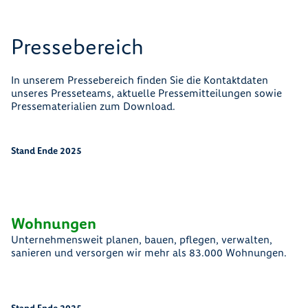
Pressebereich
In unserem Pressebereich finden Sie die Kontaktdaten
unseres Presseteams, aktuelle Pressemitteilungen sowie
Pressematerialien zum Download.
Stand Ende 2025
4
5
5
0
.
5
0
8
0
2
8
Wohnungen
Unternehmensweit planen, bauen, pflegen, verwalten,
sanieren und versorgen wir mehr als 83.000 Wohnungen.