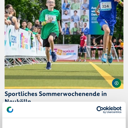
Sportliches Sommerwochenende in
Neukölln
Pressemitteilung | 16.06.26
degewo lädt zum Schülertriathlon und Seniorensportfest
ein.