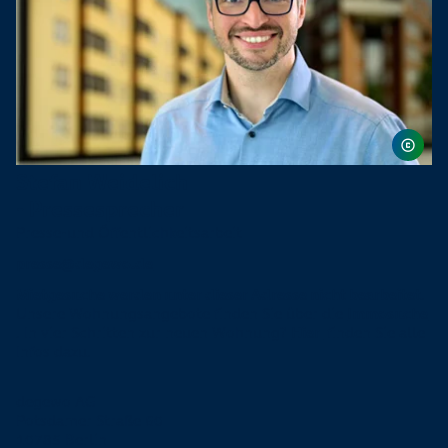
Stefan Weidelich
- Pressesprecher
Presse-und Öffentlichkeitsarbeit
presse@degewo.de
Mietgesuche werden unter dieser Adresse nicht bearbeitet
.
Unsere Wohnungsangebote finden Sie über die
Immosuche
. In vier Schritten zur neuen Wohnung?
Hier
finden Sie alle
Infos dazu.
degewo AG
Potsdamer Straße 60
10785 Berlin