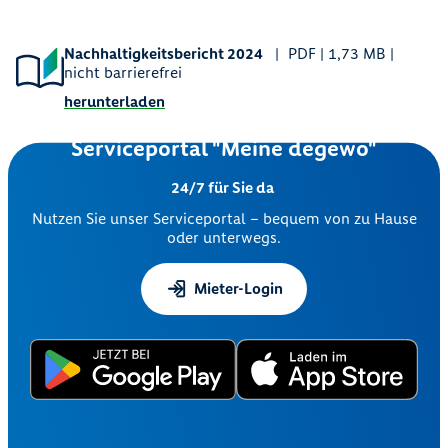
Nachhaltigkeitsbericht 2024
PDF | 1,73 MB |
nicht barrierefrei
herunterladen
Serviceportal "Meine degewo"
24/7 für Sie da
Nutzen Sie unser Serviceportal – bequem von zu Hause
oder unterwegs.
Mieter-Login