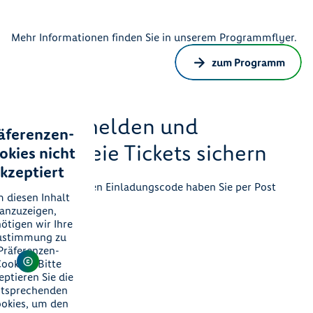
Mehr Informationen finden Sie in unserem Programmflyer.
zum Programm
Hier anmelden und
äferenzen-
kostenfreie Tickets sichern
okies nicht
kzeptiert
Ihren persönlichen Einladungscode haben Sie per Post
 diesen Inhalt
erhalten.
anzuzeigen,
ötigen wir Ihre
ustimmung zu
Präferenzen-
ookies. Bitte
eptieren Sie die
tsprechenden
okies, um den