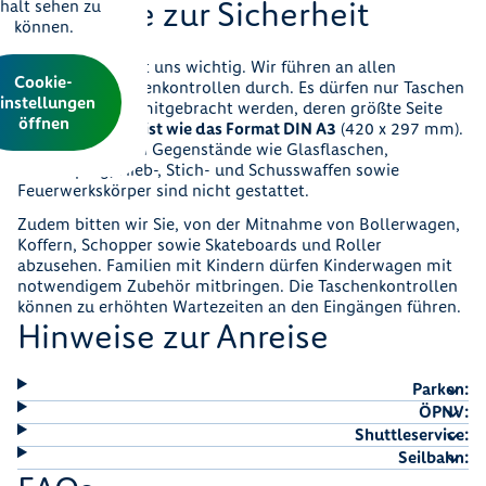
Hinweise zur Sicherheit
nhalt sehen zu
können.
Ihre Sicherheit ist uns wichtig. Wir führen an allen
Cookie-
Eingängen Taschenkontrollen durch. Es dürfen nur Taschen
instellungen
oder Rucksäcke mitgebracht werden, deren größte Seite
öffnen
maximal so groß ist wie das Format DIN A3
(420 x 297 mm).
Alle gefährlichen Gegenstände wie Glasflaschen,
Pfefferspray, Hieb-, Stich- und Schusswaffen sowie
Feuerwerkskörper sind nicht gestattet.
Zudem bitten wir Sie, von der Mitnahme von Bollerwagen,
Koffern, Schopper sowie Skateboards und Roller
abzusehen. Familien mit Kindern dürfen Kinderwagen mit
notwendigem Zubehör mitbringen. Die Taschenkontrollen
können zu erhöhten Wartezeiten an den Eingängen führen.
Hinweise zur Anreise
Parken:
ÖPNV:
Shuttleservice:
Seilbahn: