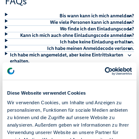
FAQs
Bis wann kann ich mich anmelden?
Wie viele Personen kann ich anmelden?
Wo finde ich den Einladungscode?
Kann ich mich auch ohne Einladungscode anmelden?
Ich habe keine Einladung erhalten.
Ich habe meinen Anmeldecode verloren.
Ich habe mich angemeldet, aber keine Eintrittskarten
erhalten.
Wir sind mehr als 4 Personen im Haushalt.
Muss ich die Eintrittskarten ausdrucken?
Muss ich mich für den degewo-Shuttleservice anmelden?
Kann ich für meine Anreise auch die Seilbahn nutzen?
Diese Webseite verwendet Cookies
Kann ich eine Karte nachbestellen?
Wie kann ich Karten bestellen, wenn ich keine eigene E-
Wir verwenden Cookies, um Inhalte und Anzeigen zu
Mailadresse habe?
personalisieren, Funktionen für soziale Medien anbieten
Darf ich den Einladungscode an andere weitergeben?
zu können und die Zugriffe auf unsere Website zu
Ist eine Eintrittskarte übertragbar?
analysieren. Außerdem geben wir Informationen zu Ihrer
Ab welchem Alter benötigt ein Kind eine Eintrittskarte?
Ich habe meinen Einladungscode eingegeben und sehe
Verwendung unserer Website an unsere Partner für
nicht, wo es weitergeht.