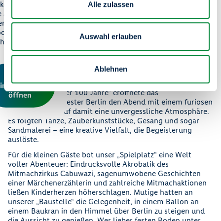
keting-Cookies.
Alle zulassen
e akzeptieren Sie
 entsprechenden
okies, um den
Auswahl erlauben
nhalt sehen zu
Unsere Highlights vom
können.
Mieterfest
Ablehnen
Cookie-
instellungen
Auf dem „Platz der 100 Jahre“ eröffnete das
öffnen
Konzerthausorchester Berlin den Abend mit einem furiosen
Konzert und schuf damit eine unvergessliche Atmosphäre.
Es folgten Tänze, Zauberkunststücke, Gesang und sogar
Sandmalerei – eine kreative Vielfalt, die Begeisterung
auslöste.
Für die kleinen Gäste bot unser „Spielplatz“ eine Welt
voller Abenteuer: Eindrucksvolle Akrobatik des
Mitmachzirkus Cabuwazi, sagenumwobene Geschichten
einer Märchenerzählerin und zahlreiche Mitmachaktionen
ließen Kinderherzen höherschlagen. Mutige hatten an
unserer „Baustelle“ die Gelegenheit, in einem Ballon an
einem Baukran in den Himmel über Berlin zu steigen und
die Aussicht zu genießen. Wer lieber festen Boden unter