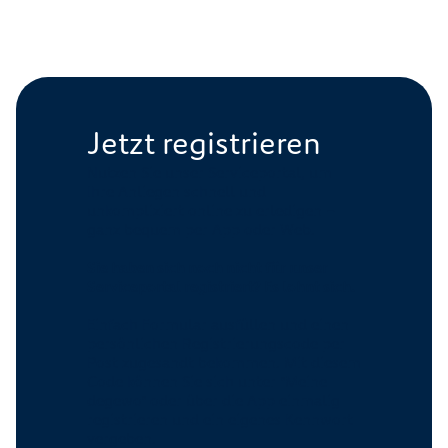
Jetzt registrieren
Nutzen Sie unser Serviceportal, um
Ihre Anliegen schnell und
unkompliziert online zu erledigen –
ganz bequem per App oder Web.
Sie haben sich noch nicht für unser
Serviceportal registriert? Es lohnt sich.
Einfach Formular ausfüllen und einen
persönlichen Registrierungscode per
Post zugesandt bekommen. Mit diesem
Code können Sie sich unter "Meine
degewo" oder über die App einmalig
registrieren und ein eigenes Kennwort
vergeben.