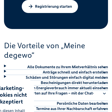
Registrierung starten
Die Vorteile von „Meine
degewo“
Alle Dokumente zu Ihrem Mietverhältnis sehen
Anträge schnell und einfach erstellen
Schäden und Störungen einfach digital melden
Bescheinigungen direkt herunterladen
arketing-
Ihren Energieverbrauch immer aktuell einsehen
Direkte Antworten auf Ihre Fragen – mit der Chat-
okies nicht
Funktion
kzeptiert
Persönliche Daten bearbeiten
Termine aus Ihrer Nachbarschaft erfahren
 diesen Inhalt