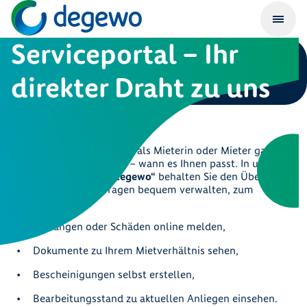
Serviceportal – Ihr
direkter Draht zu uns
24/7 für Sie da
Viele Anliegen können Sie als Mieterin oder Mieter ganz
einfach online erledigen – wann es Ihnen passt. In unserem
Serviceportal
„Meine degewo“
behalten Sie den Überblick
und können Ihre Anfragen bequem verwalten, zum
Beispiel:
Störungen oder Schäden online melden,
Dokumente zu Ihrem Mietverhältnis sehen,
Bescheinigungen selbst erstellen,
Bearbeitungsstand zu aktuellen Anliegen einsehen.