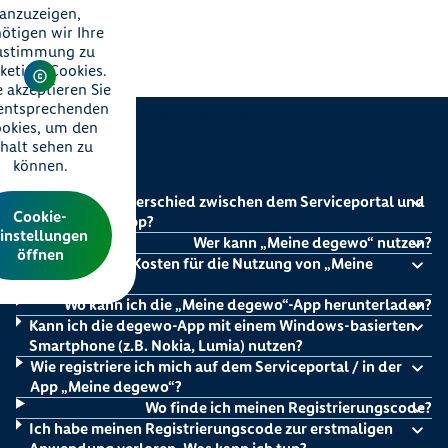
anzuzeigen,
ötigen wir Ihre
ustimmung zu
keting-Cookies.
e akzeptieren Sie
Häufige Fragen zum
 entsprechenden
okies, um den
Serviceportal
nhalt sehen zu
können.
Was ist der Unterschied zwischen dem Serviceportal und
Cookie-
der degewo-App?
instellungen
Wer kann „Meine degewo“ nutzen?
öffnen
Entstehen mir Kosten für die Nutzung von „Meine
degewo“?
Wo kann ich die „Meine degewo“-App herunterladen?
Kann ich die degewo-App mit einem Windows-basierten
Smartphone (z.B. Nokia, Lumia) nutzen?
Wie registriere ich mich auf dem Serviceportal / in der
App „Meine degewo“?
Wo finde ich meinen Registrierungscode?
Ich habe meinen Registrierungscode zur erstmaligen