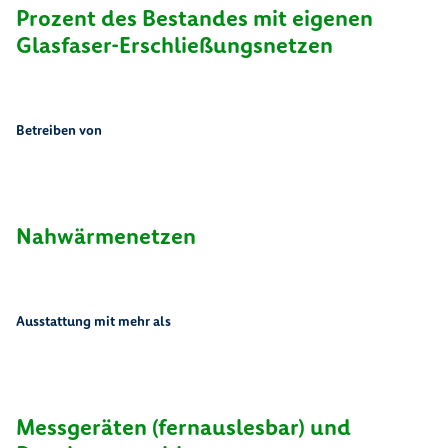
Prozent des Bestandes mit eigenen
Glasfaser-Erschließungsnetzen
Betreiben von
1
4
7
Nahwärmenetzen
Ausstattung mit mehr als
2
5
9
3
.
3
5
0
8
Messgeräten (fernauslesbar) und