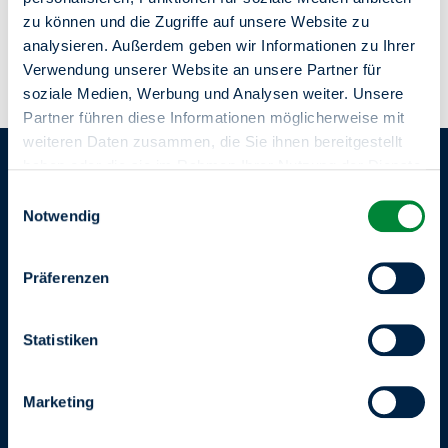
Betriebskostenabrechnung, der Energieversorgung oder
zu können und die Zugriffe auf unsere Website zu
dem Glasfaserausbau wenden Sie sich an unsere Zentrale
analysieren. Außerdem geben wir Informationen zu Ihrer
Kundenberatung oder nutzen Sie unser Serviceportal
„Meine degewo“.
Verwendung unserer Website an unsere Partner für
soziale Medien, Werbung und Analysen weiter. Unsere
Zur Kontaktaufnahme
Partner führen diese Informationen möglicherweise mit
Einblicke in unsere Arbeit
weiteren Daten zusammen, die Sie ihnen bereitgestellt
haben oder die sie im Rahmen Ihrer Nutzung der Dienste
gesammelt haben.
Einwilligungsauswahl
Sie haben das Recht Ihre erteilten Einwilligungen
Notwendig
jederzeit zu widerrufen. Dies ist über einen erneuten
Aufruf dieses Tools über den Button am unteren linken
Präferenzen
Rand möglich.
Statistiken
Marketing