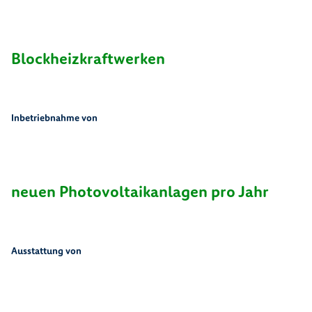
7
8
Blockheizkraftwerken
Inbetriebnahme von
2
.
1
5
4
neuen Photovoltaikanlagen pro Jahr
Ausstattung von
3
1
6