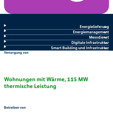
Was wir leisten
Energielieferung
Energiemanagement
Messdienst
Digitale Infrastruktur
Smart Building und Infrastruktur
Versorgung von
1
3
.
2
2
5
2
Wohnungen mit Wärme, 115 MW
thermische Leistung
Betreiben von