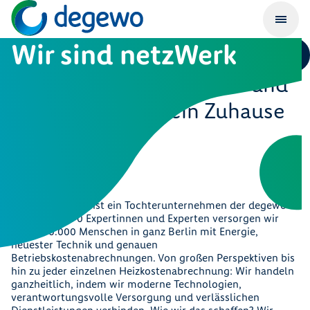
Wir sind netzWerk
Wir bringen Infrastruktur und
Klimaschutz in dein Zuhause
Wer wir sind
netzWerk GmbH ist ein Tochterunternehmen der degewo
AG. Mit fast 70 Expertinnen und Experten versorgen wir
über 150.000 Menschen in ganz Berlin mit Energie,
neuester Technik und genauen
Betriebskostenabrechnungen.
Von großen Perspektiven bis
hin zu jeder einzelnen Heizkostenabrechnung: Wir handeln
ganzheitlich, indem wir moderne Technologien,
verantwortungsvolle Versorgung und verlässlichen