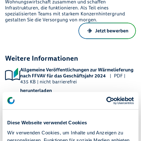
Wohnungswirtschaft zusammen und schaffen
Infrastrukturen, die funktionieren. Als Teil eines
spezialisierten Teams mit starkem Konzernhintergrund
gestalten Sie die Versorgung von morgen.
Jetzt bewerben
Weitere Informationen
Allgemeine Veröffentlichungen zur Wärmelieferung
nach FFVAV für das Geschäftsjahr 2024
PDF |
435 KB | nicht barrierefrei
herunterladen
Kontakt
Diese Webseite verwendet Cookies
Sie interessieren sich für unsere Arbeit, haben Fragen oder
Wir verwenden Cookies, um Inhalte und Anzeigen zu
Anmerkungen? Schicken Sie eine E-Mail. Bei Fragen zu Ihrer
personalisieren, Funktionen für soziale Medien anbieten