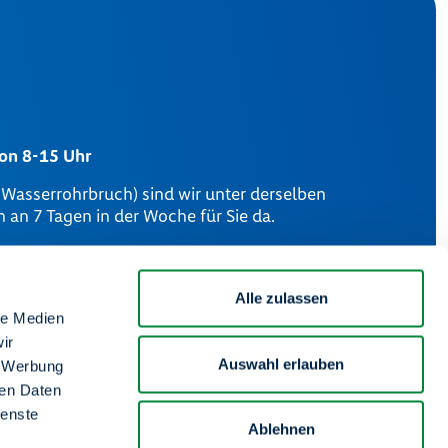
von 8-15 Uhr
m Wasserrohrbruch) sind wir unter derselben
an 7 Tagen in der Woche für Sie da.
Impressum
Alle zulassen
le Medien
Information zur Barrierefreiheit
ir
Auswahl erlauben
, Werbung
Datenschutz
ren Daten
ienste
Artikel 13 DSGVO
Ablehnen