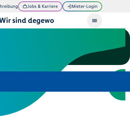
hreibung
Jobs & Karriere
Mieter-Login
Wir sind degewo