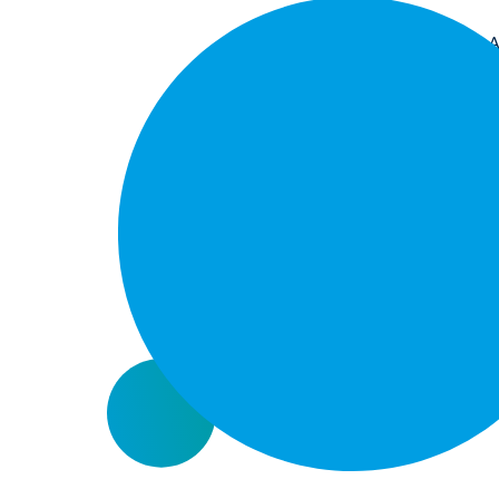
Für degewo ist der 
Bewohnerinnen und 
Sanierungsvorhaben 
Interessenvertretung
Insbesondere die Mi
der Mieterinnen und
die das Mietverhält
Hier erfahren Sie me
Ihrem Mitbestimmun