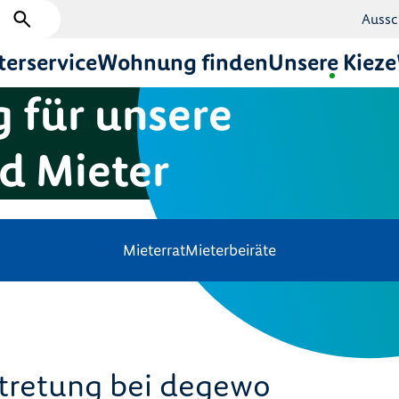
Aussc
terservice
Wohnung finden
Unsere Kieze
 für unsere
d Mieter
Mieterrat
Mieterbeiräte
tretung bei degewo