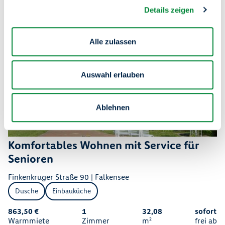
Details zeigen
Alle zulassen
Auswahl erlauben
Ablehnen
Komfortables Wohnen mit Service für
Senioren
Finkenkruger Straße 90 | Falkensee
Dusche
Einbauküche
863,50 €
1
32,08
sofort
Warmmiete
Zimmer
m²
frei ab