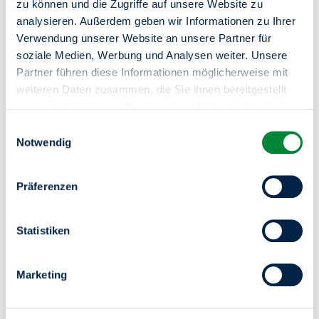
zu können und die Zugriffe auf unsere Website zu
analysieren. Außerdem geben wir Informationen zu Ihrer
Verwendung unserer Website an unsere Partner für
soziale Medien, Werbung und Analysen weiter. Unsere
Partner führen diese Informationen möglicherweise mit
weiteren Daten zusammen, die Sie ihnen bereitgestellt
haben oder die sie im Rahmen Ihrer Nutzung der Dienste
gesammelt haben.
Einwilligungsauswahl
Sie haben das Recht Ihre erteilten Einwilligungen
Notwendig
jederzeit zu widerrufen. Dies ist über einen erneuten
*Neubau in Altglienicke – modernes
Aufruf dieses Tools über den Button am unteren linken
Wohnen im Grünen– mit WBS 140 mit
Präferenzen
Rand möglich.
besonderem Wohnbedarf*
Statistiken
Kleeblattstraße 18 | Altglienicke
Mit WBS
Barrierefrei
Dusche
Marketing
473,82 €
1
43,59
sofort
Warmmiete
Zimmer
m²
frei ab