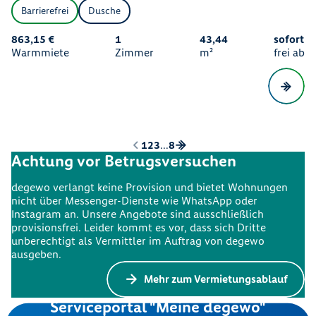
Barrierefrei
Dusche
863,15 €
1
43,44
sofort
Warmmiete
Zimmer
m²
frei ab
1
2
3
...
8
Achtung vor Betrugsversuchen
degewo verlangt keine Provision und bietet Wohnungen
nicht über Messenger-Dienste wie WhatsApp oder
Instagram an. Unsere Angebote sind ausschließlich
provisionsfrei. Leider kommt es vor, dass sich Dritte
unberechtigt als Vermittler im Auftrag von degewo
ausgeben.
Mehr zum Vermietungsablauf
Serviceportal "Meine degewo"