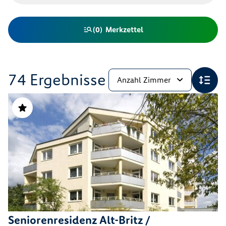
Merkzettel
(
0
)
74 Ergebnisse
Seniorenresidenz Alt-Britz /