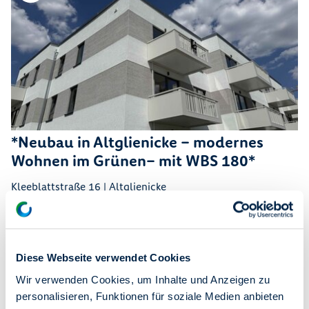
*Neubau in Altglienicke – modernes
Wohnen im Grünen– mit WBS 180*
Kleeblattstraße 16 | Altglienicke
Mit WBS
Barrierefrei
Dusche
582,80 €
1
43,59
sofort
Warmmiete
Zimmer
m²
frei ab
Diese Webseite verwendet Cookies
Wir verwenden Cookies, um Inhalte und Anzeigen zu
personalisieren, Funktionen für soziale Medien anbieten