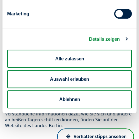
Die Temperaturen steigen – umso
wichtiger ist es, ausreichend zu trinken
Marketing
und zwischendurch einen kühlen Ort
aufzusuchen. Mit der Erfrischungskarte
Berlin können Sie schnell sehen, wo
sich in Ihrer Nähe Trinkbrunnen, Refill-
Stationen, schattige Plätze oder
Details zeigen
klimatisierte Aufenthaltsorte befinden.
Zur Erfrischungskarte
Alle zulassen
Auswahl erlauben
Ablehnen
Weitere Verhaltenstipps
Verständliche Informationen dazu, wie Sie sich und andere
an heißen Tagen schützen können, finden Sie auf der
Website des Landes Berlin.
Verhaltenstipps ansehen