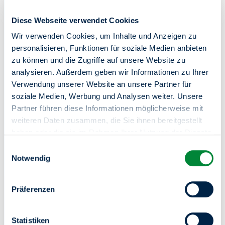
Diese Webseite verwendet Cookies
Wir verwenden Cookies, um Inhalte und Anzeigen zu
Zentrale Kundenberatung
personalisieren, Funktionen für soziale Medien anbieten
zu können und die Zugriffe auf unsere Website zu
030 264 85-5000
analysieren. Außerdem geben wir Informationen zu Ihrer
Verwendung unserer Website an unsere Partner für
Online-Service
soziale Medien, Werbung und Analysen weiter. Unsere
Partner führen diese Informationen möglicherweise mit
Mo-Do von 8-18 Uhr / Fr von 8-15 Uhr
weiteren Daten zusammen, die Sie ihnen bereitgestellt
In Notfällen (z.B. bei einem Wasserrohrbruch) sind wir
haben oder die sie im Rahmen Ihrer Nutzung der Dienste
unter derselben Telefonnummer 24 Stunden an 7 Tagen in
gesammelt haben.
Einwilligungsauswahl
der Woche für Sie da.
Sie haben das Recht Ihre erteilten Einwilligungen
Notwendig
jederzeit zu widerrufen. Dies ist über einen erneuten
Aufruf dieses Tools über den Button am unteren linken
Präferenzen
Rand möglich.
Statistiken