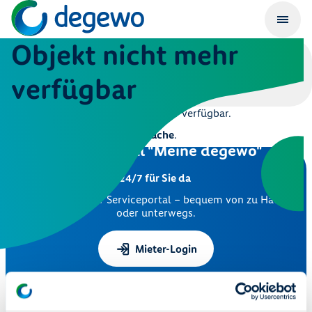
Objekt nicht mehr
verfügbar
Dieses Objekt ist leider nicht mehr verfügbar.
Hier geht es zur
Immobiliensuche
.
Serviceportal "Meine degewo"
24/7 für Sie da
Nutzen Sie unser Serviceportal – bequem von zu Hause
oder unterwegs.
Mieter-Login