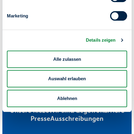
Wir schaffen Raum für
Marketing
dein Zuhause.
Details zeigen
Alle zulassen
Auswahl erlauben
Ablehnen
Mieterservice
Wohnung finden
Unsere Kieze
Wir sind degewo
Karriere
Presse
Ausschreibungen