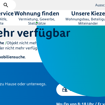
Aussc
rvice
Wohnung finden
Unsere Kieze
ilfe,
Vermietung, Gewerbe,
Wohnungsbau, Beteilig
te
Stellplätze
Miteinander
ehr verfügbar
he
Objekt nicht mehr verfügbar
ider nicht mehr verfügbar.
obiliensuche
.
Zentrale Kundenb
030 264 85-5000
 zu Hause oder unterwegs.
Online-Service
Mo-Do von 8-18 Uhr / Fr 