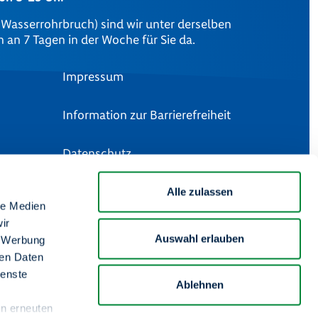
m Wasserrohrbruch) sind wir unter derselben
an 7 Tagen in der Woche für Sie da.
Impressum
Information zur Barrierefreiheit
Datenschutz
Artikel 13 DSGVO
Alle zulassen
le Medien
ir
Rechtliche Hinweise
Auswahl erlauben
, Werbung
ren Daten
Unsere Social Media Kanäle
ienste
Ablehnen
en erneuten