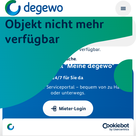
Objekt nicht mehr
verfügbar
Dieses Objekt ist leider nicht mehr verfügbar.
Hier geht es zur
Immobiliensuche
.
Serviceportal "Meine degewo"
24/7 für Sie da
Nutzen Sie unser Serviceportal – bequem von zu Hause
oder unterwegs.
Mieter-Login