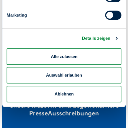
Wir schaffen Raum für
Marketing
dein Zuhause.
Details zeigen
Alle zulassen
Auswahl erlauben
Ablehnen
Mieterservice
Wohnung finden
Unsere Kieze
Wir sind degewo
Karriere
Presse
Ausschreibungen