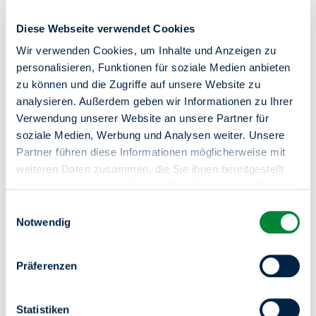
Diese Webseite verwendet Cookies
Wir verwenden Cookies, um Inhalte und Anzeigen zu
Zentrale Kundenberatung
personalisieren, Funktionen für soziale Medien anbieten
zu können und die Zugriffe auf unsere Website zu
030 264 85-5000
analysieren. Außerdem geben wir Informationen zu Ihrer
Verwendung unserer Website an unsere Partner für
Online-Service
soziale Medien, Werbung und Analysen weiter. Unsere
Partner führen diese Informationen möglicherweise mit
Mo-Do von 8-18 Uhr / Fr von 8-15 Uhr
weiteren Daten zusammen, die Sie ihnen bereitgestellt
In Notfällen (z.B. bei einem Wasserrohrbruch) sind wir
haben oder die sie im Rahmen Ihrer Nutzung der Dienste
unter derselben Telefonnummer 24 Stunden an 7 Tagen in
gesammelt haben.
Einwilligungsauswahl
der Woche für Sie da.
Sie haben das Recht Ihre erteilten Einwilligungen
Notwendig
jederzeit zu widerrufen. Dies ist über einen erneuten
Aufruf dieses Tools über den Button am unteren linken
Präferenzen
Rand möglich.
Statistiken