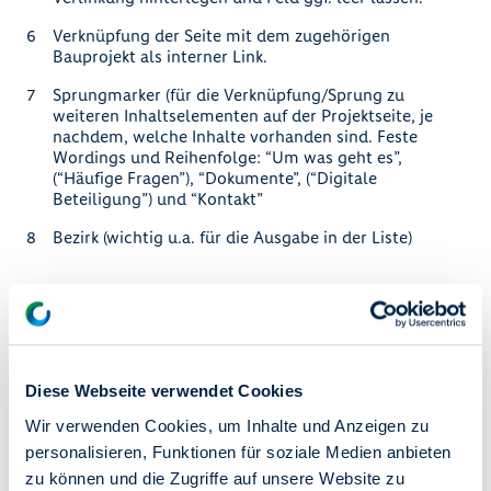
Verknüpfung der Seite mit dem zugehörigen
Bauprojekt als interner Link.
Sprungmarker (für die Verknüpfung/Sprung zu
weiteren Inhaltselementen auf der Projektseite, je
nachdem, welche Inhalte vorhanden sind. Feste
Wordings und Reihenfolge: “Um was geht es”,
(“Häufige Fragen”), “Dokumente”, (“Digitale
Beteiligung”) und “Kontakt”
Bezirk (wichtig u.a. für die Ausgabe in der Liste)
Die weiteren Informationen werden im Contentbereich
gepflegt.
Anlage des Headers (simple)
Diese Webseite verwendet Cookies
Eintragen des Beschreibungstexts neben der blauen
Box im Bereich “Beschreibung”
Wir verwenden Cookies, um Inhalte und Anzeigen zu
personalisieren, Funktionen für soziale Medien anbieten
Alle weiteren Inhaltselemente werden wie bei
zu können und die Zugriffe auf unsere Website zu
“normalen” Inhaltselementen im Inhaltsbereich