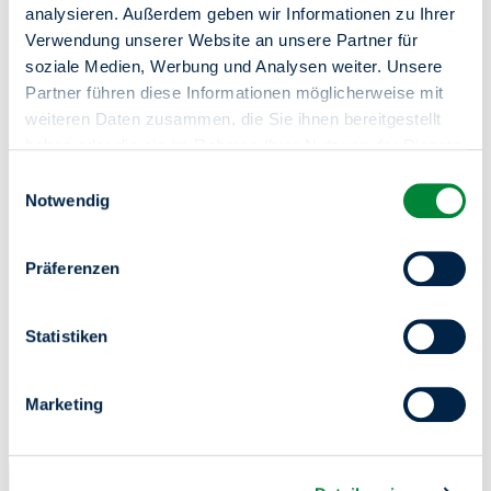
“normal” gepflegt. In einer festen Reihenfolge, siehe
analysieren. Außerdem geben wir Informationen zu Ihrer
Beispiel-Projektseite.
Verwendung unserer Website an unsere Partner für
soziale Medien, Werbung und Analysen weiter. Unsere
Partner führen diese Informationen möglicherweise mit
weiteren Daten zusammen, die Sie ihnen bereitgestellt
haben oder die sie im Rahmen Ihrer Nutzung der Dienste
Beispiel Partizipationsprojektseite
gesammelt haben.
Einwilligungsauswahl
Sie haben das Recht Ihre erteilten Einwilligungen
Notwendig
jederzeit zu widerrufen. Dies ist über einen erneuten
zum Beispiel
Aufruf dieses Tools über den Button am unteren linken
Präferenzen
Rand möglich.
Partizipations-Slider
Statistiken
zur Anleitung
Marketing
Serviceportal "Meine degewo"
24/7 für Sie da