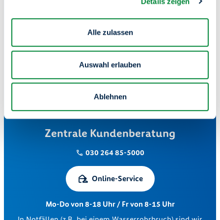
Details zeigen
Nutzen Sie unser Serviceportal – bequem von zu Hause
oder unterwegs.
Alle zulassen
Mieter-Login
Auswahl erlauben
Ablehnen
Zentrale Kundenberatung
030 264 85-5000
Online-Service
Mo-Do von 8-18 Uhr / Fr von 8-15 Uhr
In Notfällen (z.B. bei einem Wasserrohrbruch) sind wir