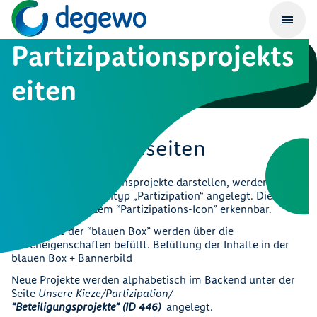
Partizipationsprojekts
eiten
Befüllung der
Partizipationsseiten
Seiten, die Partizipationsprojekte darstellen, werden über
einen eigenen Seitentyp „Partizipation“ angelegt. Dieser
Seitentyp ist an dem “Partizipations-Icon” erkennbar.
Die Inhalte der “blauen Box” werden über die
Seiteneigenschaften befüllt. Befüllung der Inhalte in der
blauen Box + Bannerbild
Neue Projekte werden alphabetisch im Backend unter der
Seite
Unsere Kieze/Partizipation/
“Beteiligungsprojekte” (ID 446)
angelegt.