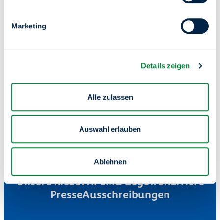
Wir schaffen Raum für
Marketing
dein Zuhause.
Details zeigen
Alle zulassen
Auswahl erlauben
Ablehnen
Mieterservice
Wohnung finden
Unsere Kieze
Wir sind degewo
Karriere
Presse
Ausschreibungen