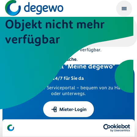
Objekt nicht mehr
verfügbar
Dieses Objekt ist leider nicht mehr verfügbar.
Hier geht es zur
Immobiliensuche
.
Serviceportal "Meine degewo"
24/7 für Sie da
Nutzen Sie unser Serviceportal – bequem von zu Hause
oder unterwegs.
Mieter-Login