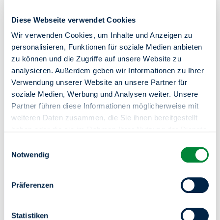
Diese Webseite verwendet Cookies
Wir verwenden Cookies, um Inhalte und Anzeigen zu
Zentrale Kundenberatung
personalisieren, Funktionen für soziale Medien anbieten
zu können und die Zugriffe auf unsere Website zu
030 264 85-5000
analysieren. Außerdem geben wir Informationen zu Ihrer
Verwendung unserer Website an unsere Partner für
Online-Service
soziale Medien, Werbung und Analysen weiter. Unsere
Partner führen diese Informationen möglicherweise mit
Mo-Do von 8-18 Uhr / Fr von 8-15 Uhr
weiteren Daten zusammen, die Sie ihnen bereitgestellt
In Notfällen (z.B. bei einem Wasserrohrbruch) sind wir
haben oder die sie im Rahmen Ihrer Nutzung der Dienste
unter derselben Telefonnummer 24 Stunden an 7 Tagen in
gesammelt haben.
Einwilligungsauswahl
der Woche für Sie da.
Sie haben das Recht Ihre erteilten Einwilligungen
Notwendig
jederzeit zu widerrufen. Dies ist über einen erneuten
Aufruf dieses Tools über den Button am unteren linken
Präferenzen
Rand möglich.
Statistiken