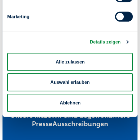
Wir schaffen Raum für
Marketing
dein Zuhause.
Details zeigen
Alle zulassen
Auswahl erlauben
Ablehnen
Mieterservice
Wohnung finden
Unsere Kieze
Wir sind degewo
Karriere
Presse
Ausschreibungen