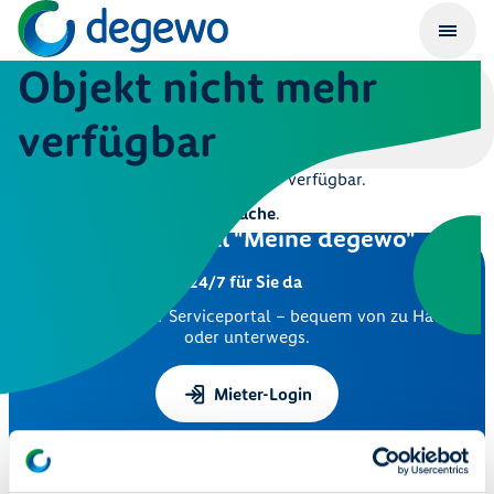
Objekt nicht mehr
verfügbar
Dieses Objekt ist leider nicht mehr verfügbar.
Hier geht es zur
Immobiliensuche
.
Serviceportal "Meine degewo"
24/7 für Sie da
Nutzen Sie unser Serviceportal – bequem von zu Hause
oder unterwegs.
Mieter-Login