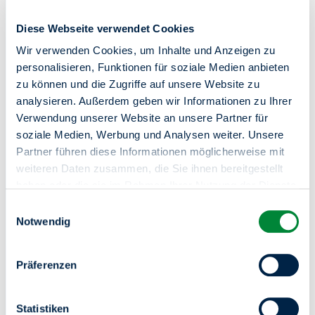
Diese Webseite verwendet Cookies
Wir verwenden Cookies, um Inhalte und Anzeigen zu
Zentrale Kundenberatung
personalisieren, Funktionen für soziale Medien anbieten
zu können und die Zugriffe auf unsere Website zu
030 264 85-5000
analysieren. Außerdem geben wir Informationen zu Ihrer
Verwendung unserer Website an unsere Partner für
Online-Service
soziale Medien, Werbung und Analysen weiter. Unsere
Partner führen diese Informationen möglicherweise mit
Mo-Do von 8-18 Uhr / Fr von 8-15 Uhr
weiteren Daten zusammen, die Sie ihnen bereitgestellt
In Notfällen (z.B. bei einem Wasserrohrbruch) sind wir
haben oder die sie im Rahmen Ihrer Nutzung der Dienste
unter derselben Telefonnummer 24 Stunden an 7 Tagen in
gesammelt haben.
Einwilligungsauswahl
der Woche für Sie da.
Sie haben das Recht Ihre erteilten Einwilligungen
Notwendig
jederzeit zu widerrufen. Dies ist über einen erneuten
Aufruf dieses Tools über den Button am unteren linken
Präferenzen
Rand möglich.
Statistiken