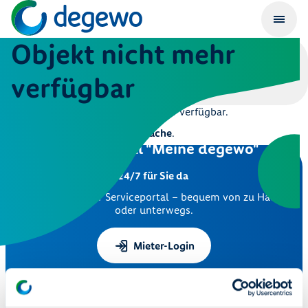
Objekt nicht mehr
verfügbar
Dieses Objekt ist leider nicht mehr verfügbar.
Hier geht es zur
Immobiliensuche
.
Serviceportal "Meine degewo"
24/7 für Sie da
Nutzen Sie unser Serviceportal – bequem von zu Hause
oder unterwegs.
Mieter-Login