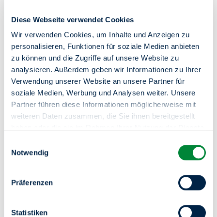
Diese Webseite verwendet Cookies
Wir verwenden Cookies, um Inhalte und Anzeigen zu
Zentrale Kundenberatung
personalisieren, Funktionen für soziale Medien anbieten
zu können und die Zugriffe auf unsere Website zu
030 264 85-5000
analysieren. Außerdem geben wir Informationen zu Ihrer
Verwendung unserer Website an unsere Partner für
Online-Service
soziale Medien, Werbung und Analysen weiter. Unsere
Partner führen diese Informationen möglicherweise mit
Mo-Do von 8-18 Uhr / Fr von 8-15 Uhr
weiteren Daten zusammen, die Sie ihnen bereitgestellt
In Notfällen (z.B. bei einem Wasserrohrbruch) sind wir
haben oder die sie im Rahmen Ihrer Nutzung der Dienste
unter derselben Telefonnummer 24 Stunden an 7 Tagen in
gesammelt haben.
Einwilligungsauswahl
der Woche für Sie da.
Sie haben das Recht Ihre erteilten Einwilligungen
Notwendig
jederzeit zu widerrufen. Dies ist über einen erneuten
Aufruf dieses Tools über den Button am unteren linken
Präferenzen
Rand möglich.
Statistiken