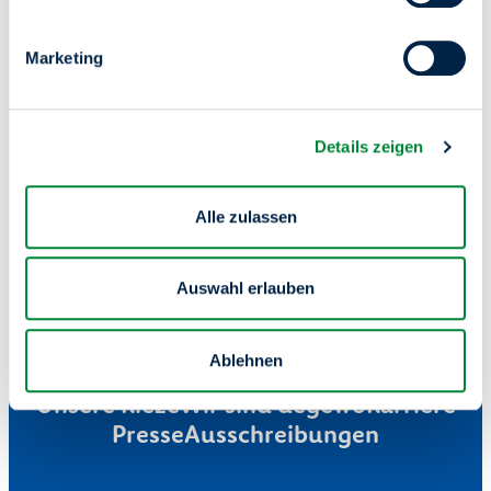
Wir schaffen Raum für
Marketing
dein Zuhause.
Details zeigen
Alle zulassen
Auswahl erlauben
Ablehnen
Mieterservice
Wohnung finden
Unsere Kieze
Wir sind degewo
Karriere
Presse
Ausschreibungen