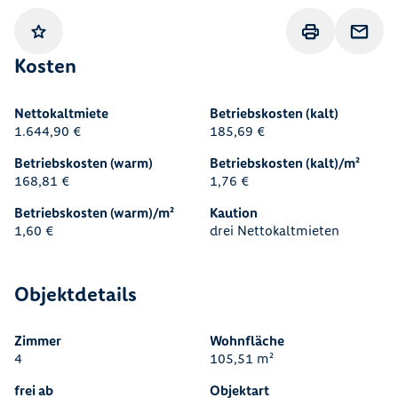
Gemerkt
Drucken
Anfrage
Kosten
Nettokaltmiete
Betriebskosten (kalt)
1.644,90 €
185,69 €
Betriebskosten (warm)
Betriebskosten (kalt)/m²
168,81 €
1,76 €
Betriebskosten (warm)/m²
Kaution
1,60 €
drei Nettokaltmieten
Objektdetails
Zimmer
Wohnfläche
4
105,51 m²
frei ab
Objektart