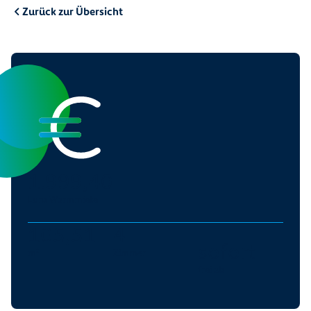
Zurück zur Übersicht
1.999,40
Euro Warmmiete
105,51
4
sofort
m²
Zimmer
frei ab