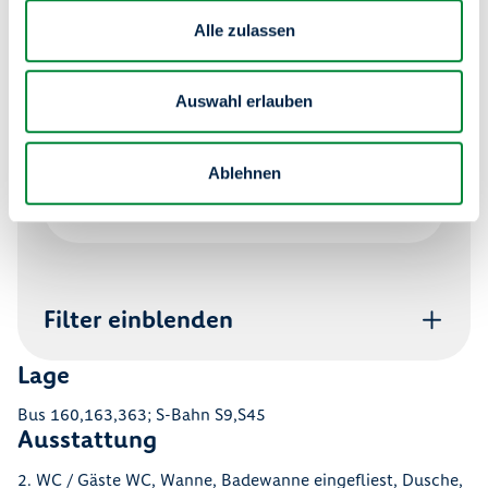
Marketing-Cookies nicht
akzeptiert
Alle zulassen
Um diesen Inhalt anzuzeigen, benötigen wir
Ihre Zustimmung zu Marketing-Cookies. Bitte
Auswahl erlauben
akzeptieren Sie die entsprechenden Cookies,
um den Inhalt sehen zu können.
Ablehnen
Cookie-Einstellungen öffnen
Filter einblenden
Lage
Bus 160,163,363; S-Bahn S9,S45
Ausstattung
2. WC / Gäste WC, Wanne, Badewanne eingefliest, Dusche,