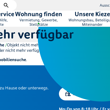
Aussc
rvice
Wohnung finden
Unsere Kieze
ilfe,
Vermietung, Gewerbe,
Wohnungsbau, Beteilig
te
Stellplätze
Miteinander
ehr verfügbar
he
Objekt nicht mehr verfügbar
ider nicht mehr verfügbar.
obiliensuche
.
Zentrale Kundenb
030 264 85-5000
 zu Hause oder unterwegs.
Online-Service
Mo-Do von 8-18 Uhr / Fr 