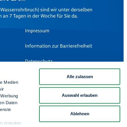
m Wasserrohrbruch) sind wir unter derselben
an 7 Tagen in der Woche für Sie da.
Impressum
Information zur Barrierefreiheit
Datenschutz
Artikel 13 DSGVO
Alle zulassen
le Medien
ir
Rechtliche Hinweise
Auswahl erlauben
, Werbung
ren Daten
Unsere Social Media Kanäle
ienste
Ablehnen
en erneuten