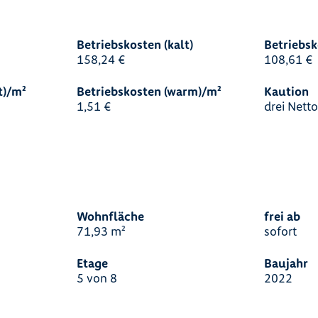
Betriebskosten (kalt)
Betriebsk
158,24 €
108,61 €
t)/m²
Betriebskosten (warm)/m²
Kaution
1,51 €
drei Nett
s
Wohnfläche
frei ab
71,93 m²
sofort
Etage
Baujahr
5 von 8
2022