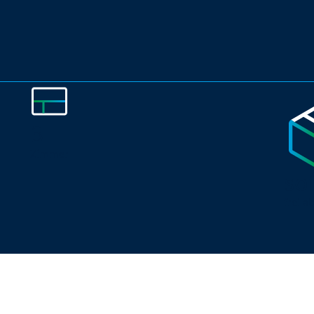
3
Zimmer
so
frei a