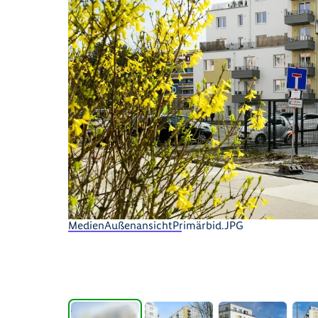
MedienAußenansichtPrimärbid.JPG