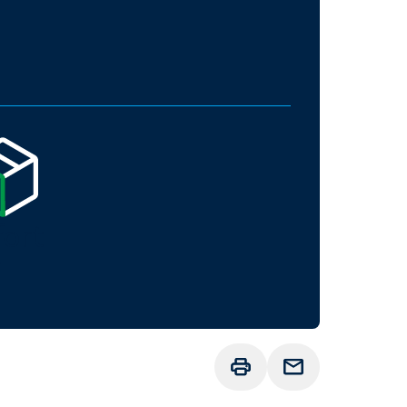
fort
b
Drucken
Anfrage senden