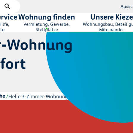
Aussc
rvice
Wohnung finden
Unsere Kieze
ilfe,
Vermietung, Gewerbe,
Wohnungsbau, Beteilig
te
Stellplätze
Miteinander
er‑Wohnung
fort
he
Helle 3‑Zimmer‑Wohnung im Neubau – sofort bezugsfr