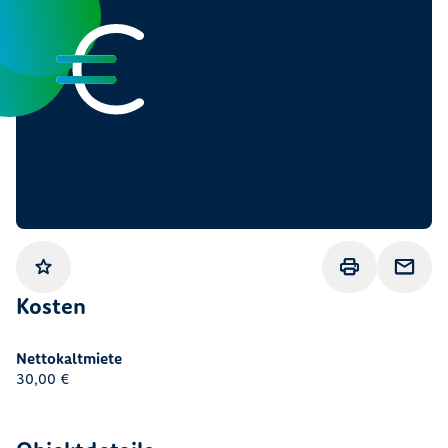
30,00
Euro Nettokaltmiete
Gemerkt
Drucken
Anfrage
Kosten
Nettokaltmiete
30,00 €