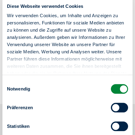
Diese Webseite verwendet Cookies
Cookie-Einstellungen öffnen
Wir verwenden Cookies, um Inhalte und Anzeigen zu
personalisieren, Funktionen für soziale Medien anbieten
zu können und die Zugriffe auf unsere Website zu
analysieren. Außerdem geben wir Informationen zu Ihrer
Verwendung unserer Website an unsere Partner für
Filter einblenden
soziale Medien, Werbung und Analysen weiter. Unsere
Partner führen diese Informationen möglicherweise mit
Lage
weiteren Daten zusammen, die Sie ihnen bereitgestellt
haben oder die sie im Rahmen Ihrer Nutzung der Dienste
Bus 204,M46; U-Bahn U3,U4,U7,U9
gesammelt haben.
Einwilligungsauswahl
Ausstattung
Sie haben das Recht Ihre erteilten Einwilligungen
Notwendig
Zugangsbeschränkung der Anlage (Schranke, Tor), nicht
jederzeit zu widerrufen. Dies ist über einen erneuten
überdachter Stellplatz
Aufruf dieses Tools über den Button am unteren linken
Wichtige Hinweise
Präferenzen
Rand möglich.
Hinweis
Bitte beachten Sie, dass auf den genannten Mietpreis unter
Statistiken
Umständen noch die gesetzliche Mehrwertsteuer