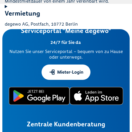
Mindestmietdauer von einem Jahr vereinbart wird.
Vermietung
degewo AG, Postfach, 10772 Berlin
Serviceportal "Meine degewo"
24/7 für Sie da
Nutzen Sie unser Serviceportal – bequem von zu Hause
oder unterwegs.
Mieter-Login
Zentrale Kundenberatung