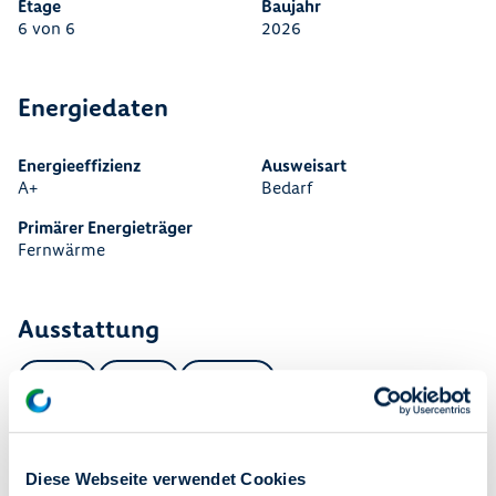
Etage
Baujahr
6 von 6
2026
Energiedaten
Energieeffizienz
Ausweisart
A+
Bedarf
Primärer Energieträger
Fernwärme
Ausstattung
Aufzug
Dusche
Gäste-WC
Beschreibung
Dieser moderne Neubau vereint zeitgemäßes Wohnen mit
einer attraktiven Lage in Berlin-Spandau – nur wenige
Diese Webseite verwendet Cookies