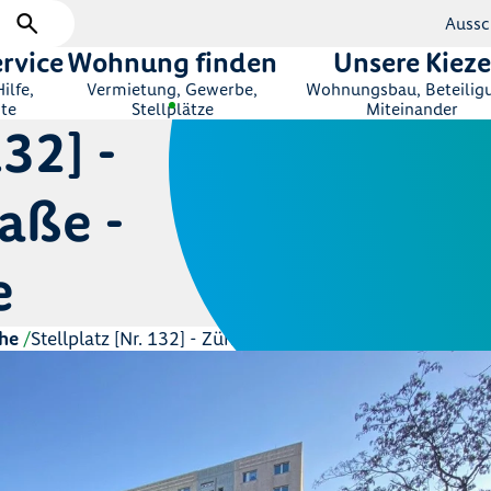
Aussc
rvice
Wohnung finden
Unsere Kieze
ilfe,
Vermietung, Gewerbe,
Wohnungsbau, Beteilig
te
Stellplätze
Miteinander
132] -
aße -
e
he
Stellplatz [Nr. 132] - Zühlsdorfer Straße - Märkische Al