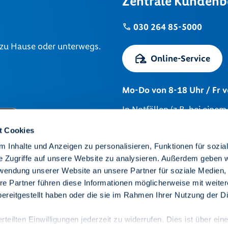
Zentrale Kundenb
030 264 85-5000
 zu Hause oder unterwegs.
Online-Service
Mo-Do von 8-18 Uhr / Fr 
In Notfällen (z.B. bei eine
Telefonnummer 24 Stunden 
t Cookies
Mieterservice
 Inhalte und Anzeigen zu personalisieren, Funktionen für sozia
e Zugriffe auf unsere Website zu analysieren. Außerdem geben w
Wohnung finden
rwendung unserer Website an unsere Partner für soziale Medien
Unsere Kieze
re Partner führen diese Informationen möglicherweise mit weite
Wir sind degewo
ereitgestellt haben oder die sie im Rahmen Ihrer Nutzung der D
Karriere
teilten Einwilligungen jederzeit zu widerrufen. Dies ist über ein