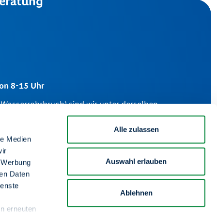
eratung
von 8-15 Uhr
m Wasserrohrbruch) sind wir unter derselben
an 7 Tagen in der Woche für Sie da.
Alle zulassen
Impressum
le Medien
ir
Auswahl erlauben
, Werbung
Information zur Barrierefreiheit
ren Daten
ienste
Datenschutz
Ablehnen
en erneuten