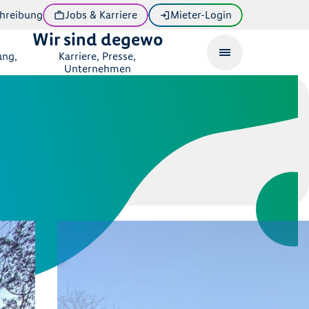
hreibung
Jobs & Karriere
Mieter-Login
Wir sind degewo
ung,
Karriere, Presse,
Unternehmen
lee