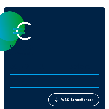
912,20
Euro Warmmiete
60,29
2
sofort
m²
Zimmer
frei ab
WBS 220
WBS-Pflicht
WBS-Schnellcheck