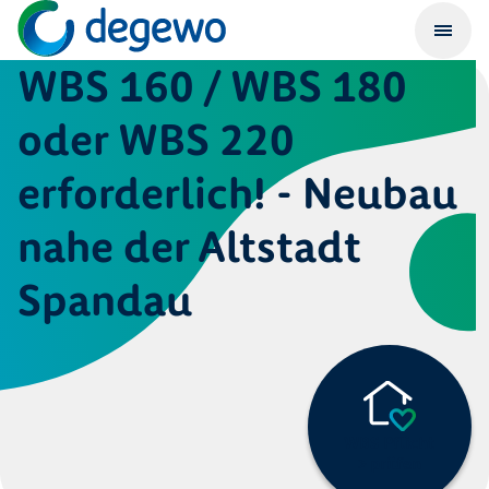
WBS 160 / WBS 180
oder WBS 220
erforderlich! - Neubau
nahe der Altstadt
Spandau
WBS Pflicht
> prüfen