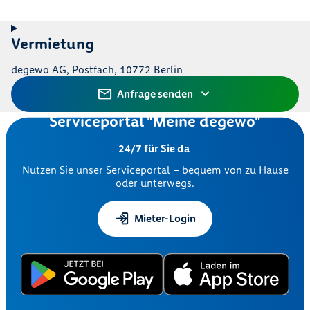
Vermietung
degewo AG, Postfach, 10772 Berlin
Anfrage senden
Serviceportal "Meine degewo"
24/7 für Sie da
Nutzen Sie unser Serviceportal – bequem von zu Hause
oder unterwegs.
Mieter-Login