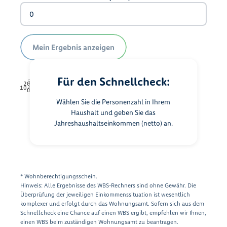
Mein Ergebnis anzeigen
Für den Schnellcheck:
30.000 €
40.000 €
20.000 €
50.000 €
70.000 €
10.000 €
60.000 €
0 €
Wählen Sie die Personenzahl in Ihrem
WBS 100
WBS 140
Haushalt und geben Sie das
WBS 180
WBS 220
Jahreshaushaltseinkommen (netto) an.
* Wohnberechtigungsschein.
Hinweis: Alle Ergebnisse des WBS-Rechners sind ohne Gewähr. Die
Überprüfung der jeweiligen Einkommenssituation ist wesentlich
komplexer und erfolgt durch das Wohnungsamt. Sofern sich aus dem
Schnellcheck eine Chance auf einen WBS ergibt, empfehlen wir Ihnen,
einen WBS beim zuständigen Wohnungsamt zu beantragen.