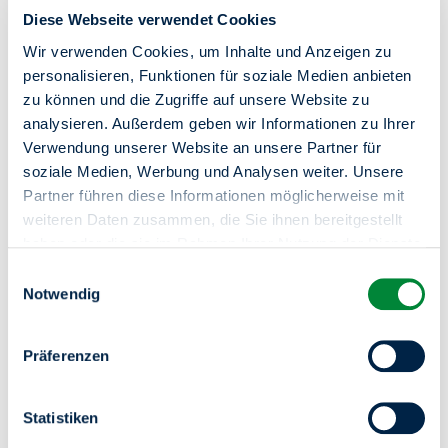
Große Fensterflächen schaffen helle und freundliche
Diese Webseite verwendet Cookies
Wohnräume mit einer angenehmen Atmosphäre. Die
moderne Architektur sowie die hochwertig ausgestatteten
Wir verwenden Cookies, um Inhalte und Anzeigen zu
Wohnungen bieten ideale Voraussetzungen für
personalisieren, Funktionen für soziale Medien anbieten
komfortables Wohnen. Grünflächen und ansprechend
zu können und die Zugriffe auf unsere Website zu
gestaltete Außenanlagen laden zusätzlich zum Verweilen
analysieren. Außerdem geben wir Informationen zu Ihrer
ein und schaffen ein schönes Wohnumfeld.
Verwendung unserer Website an unsere Partner für
Für eine komfortable und nachhaltige Mobilität stehen den
soziale Medien, Werbung und Analysen weiter. Unsere
Bewohnerinnen und Bewohnern zahlreiche überdachte
Partner führen diese Informationen möglicherweise mit
Fahrradstellplätze zur Verfügung. Diese bieten praktische
weiteren Daten zusammen, die Sie ihnen bereitgestellt
Abstellmöglichkeiten direkt auf dem Gelände und
ergänzen das moderne Wohnkonzept ideal.
haben oder die sie im Rahmen Ihrer Nutzung der Dienste
Adresse: Bismarckstraße
gesammelt haben.
Einwilligungsauswahl
17, 13585 Berlin
Sie haben das Recht Ihre erteilten Einwilligungen
Notwendig
jederzeit zu widerrufen. Dies ist über einen erneuten
Aufruf dieses Tools über den Button am unteren linken
Präferenzen
Rand möglich.
Statistiken