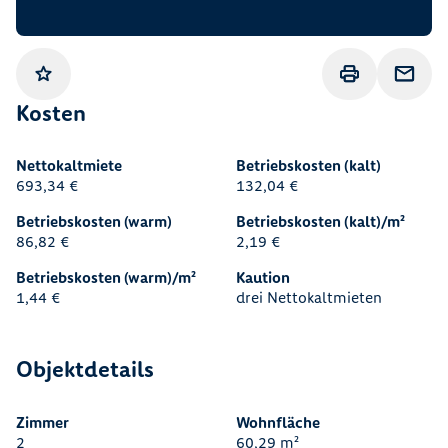
Gemerkt
Drucken
Anfrage
Kosten
Nettokaltmiete
Betriebskosten (kalt)
693,34 €
132,04 €
Betriebskosten (warm)
Betriebskosten (kalt)/m²
86,82 €
2,19 €
Betriebskosten (warm)/m²
Kaution
1,44 €
drei Nettokaltmieten
Objektdetails
Zimmer
Wohnfläche
2
60,29 m²