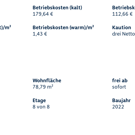
Betriebskosten (kalt)
Betriebsk
179,64 €
112,66 €
t)/m²
Betriebskosten (warm)/m²
Kaution
1,43 €
drei Nett
s
Wohnfläche
frei ab
78,79 m²
sofort
Etage
Baujahr
8 von 8
2022