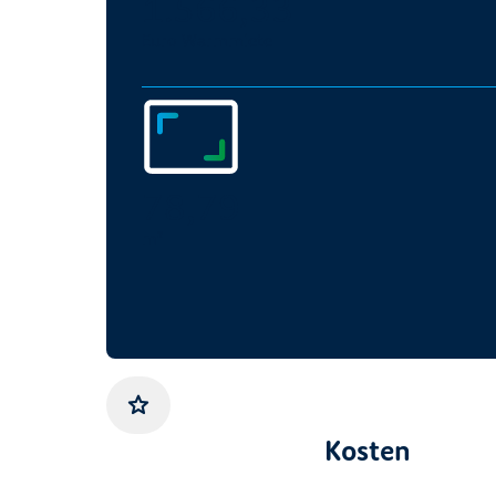
1.566,33
Euro Warmmiete
78,79
m²
Gemerkt
Kosten