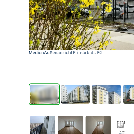
MedienAußenansichtPrimärbid.JPG