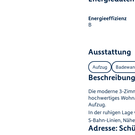
Energieeffizienz
B
Ausstattung
Aufzug
Badewan
Beschreibun
Die moderne 3‑Zimme
hochwertiges Wohna
Aufzug.
In der ruhigen Lage
S‑Bahn‑Linien, Näh
Adresse: Schü