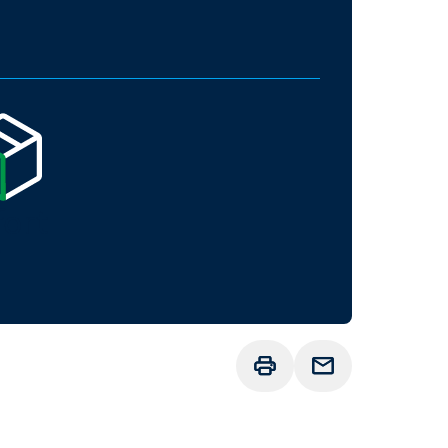
fort
b
Drucken
Anfrage senden