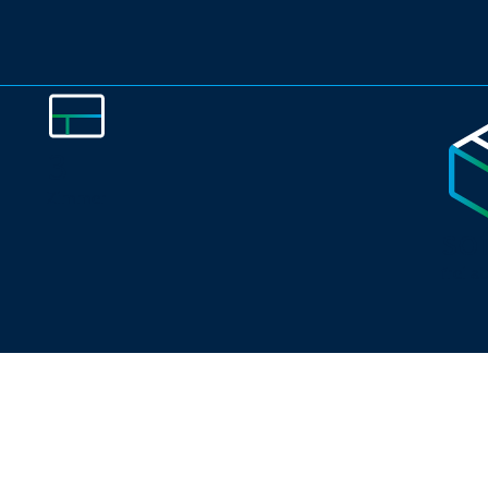
3
Zimmer
so
frei a