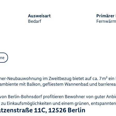
Ausweisart
Primärer 
Bedarf
Fernwärm
ne
g
r‑Neubauwohnung im Zweitbezug bietet auf ca. 7 m² ein h
mbiente mit Balkon, gefliestem Wannenbad und barrier
 von Berlin‑Bohnsdorf profitieren Bewohner von guter Anb
e zu Einkaufsmöglichkeiten und einem grünen, entspannt
tzenstraße 11C, 12526 Berlin