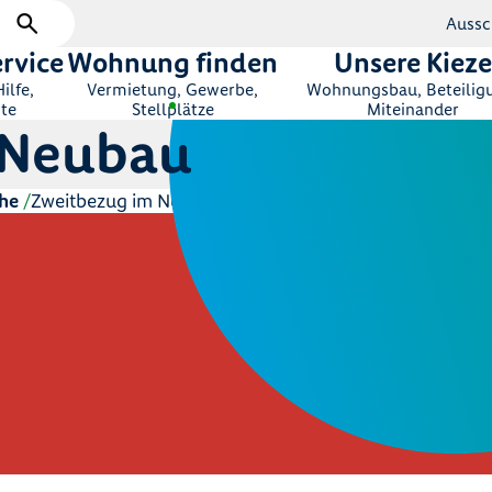
Aussc
rvice
Wohnung finden
Unsere Kieze
ilfe,
Vermietung, Gewerbe,
Wohnungsbau, Beteilig
te
Stellplätze
Miteinander
 Neubau
he
Zweitbezug im Neubau