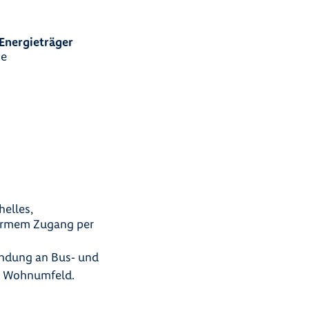
Energieträger
e
elles,
earmem Zugang per
indung an Bus‑ und
en Wohnumfeld.