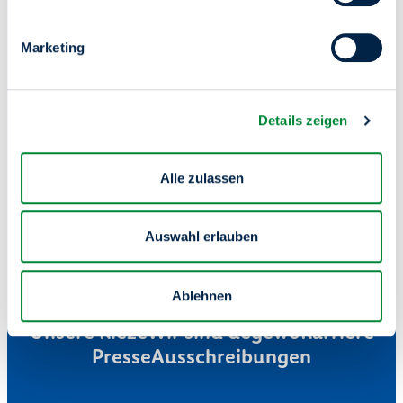
Wir schaffen Raum für
Marketing
dein Zuhause.
Details zeigen
Alle zulassen
Auswahl erlauben
Ablehnen
Mieterservice
Wohnung finden
Unsere Kieze
Wir sind degewo
Karriere
Presse
Ausschreibungen