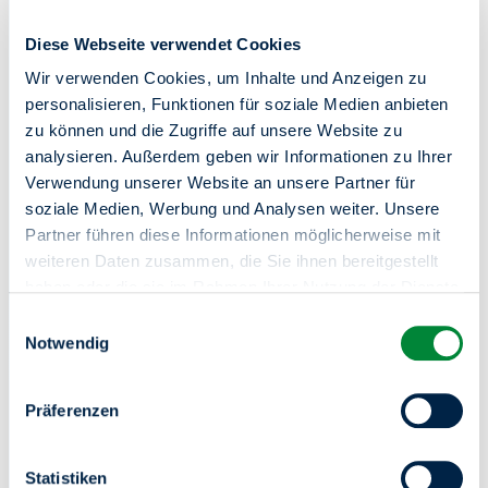
Diese Webseite verwendet Cookies
Wir verwenden Cookies, um Inhalte und Anzeigen zu
Zentrale Kundenberatung
personalisieren, Funktionen für soziale Medien anbieten
zu können und die Zugriffe auf unsere Website zu
030 264 85-5000
analysieren. Außerdem geben wir Informationen zu Ihrer
Verwendung unserer Website an unsere Partner für
Online-Service
soziale Medien, Werbung und Analysen weiter. Unsere
Partner führen diese Informationen möglicherweise mit
Mo-Do von 8-18 Uhr / Fr von 8-15 Uhr
weiteren Daten zusammen, die Sie ihnen bereitgestellt
In Notfällen (z.B. bei einem Wasserrohrbruch) sind wir
haben oder die sie im Rahmen Ihrer Nutzung der Dienste
unter derselben Telefonnummer 24 Stunden an 7 Tagen in
gesammelt haben.
Einwilligungsauswahl
der Woche für Sie da.
Sie haben das Recht Ihre erteilten Einwilligungen
Notwendig
jederzeit zu widerrufen. Dies ist über einen erneuten
Aufruf dieses Tools über den Button am unteren linken
Präferenzen
Rand möglich.
Statistiken