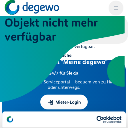
Objekt nicht mehr
verfügbar
Dieses Objekt ist leider nicht mehr verfügbar.
Hier geht es zur
Immobiliensuche
.
Serviceportal "Meine degewo"
24/7 für Sie da
Nutzen Sie unser Serviceportal – bequem von zu Hause
oder unterwegs.
Mieter-Login