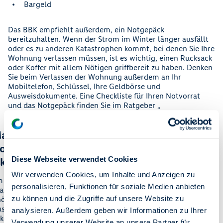
Bargeld
Das BBK empfiehlt außerdem, ein Notgepäck
bereitzuhalten. Wenn der Strom im Winter länger ausfällt
oder es zu anderen Katastrophen kommt, bei denen Sie Ihre
Wohnung verlassen müssen, ist es wichtig, einen Rucksack
oder Koffer mit allem Nötigen griffbereit zu haben. Denken
Sie beim Verlassen der Wohnung außerdem an Ihr
Mobiltelefon, Schlüssel, Ihre Geldbörse und
Ausweisdokumente. Eine Checkliste für Ihren Notvorrat
und das Notgepäck finden Sie im Ratgeber „
Vorsorgen für Krisen und Katastrophen
“ des BBK.
Auch wenn ein guter Vorrat wichtig ist, horten Sie nicht
arketing-
unnötig viele Lebensmittel und Notfallartikel. In Zeiten von
okies nicht
Krisen kommt es besonders auf Solidarität und ein
gemeinschaftliches Miteinander an – wenn Sie selbst
Diese Webseite verwendet Cookies
kzeptiert
ausreichend versorgt sind, helfen Sie auch Menschen
Wir verwenden Cookies, um Inhalte und Anzeigen zu
in Ihrem Umfeld.
 diesen Inhalt
personalisieren, Funktionen für soziale Medien anbieten
anzuzeigen,
zu können und die Zugriffe auf unsere Website zu
ötigen wir Ihre
ustimmung zu
analysieren. Außerdem geben wir Informationen zu Ihrer
keting-Cookies.
Verwendung unserer Website an unsere Partner für