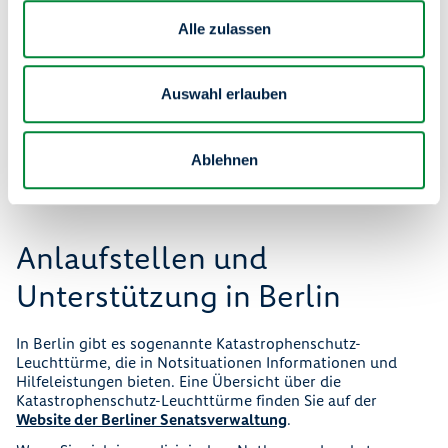
des Netzes eingeschränkt, achten Sie auf eventuelle
Alle zulassen
Lautsprecherdurchsagen und Sirenen und vernetzen Sie
sich mit Menschen in Ihrem unmittelbaren Umfeld. Helfen
Sie einander und geben Sie auch auf Menschen acht, die
besonders auf Unterstützung angewiesen sind.
Auswahl erlauben
Lassen Sie sich aber auch nicht von Gerüchten und
Falschinformationen verunsichern oder in Panik versetzen.
Ablehnen
Vertrauen Sie auf mit Fakten belegte Quellen und befolgen
Sie behördliche Ansagen.
Anlaufstellen und
Unterstützung in Berlin
In Berlin gibt es sogenannte Katastrophenschutz-
Leuchttürme, die in Notsituationen Informationen und
Hilfeleistungen bieten. Eine Übersicht über die
Katastrophenschutz-Leuchttürme finden Sie auf der
Website der Berliner Senatsverwaltung
.