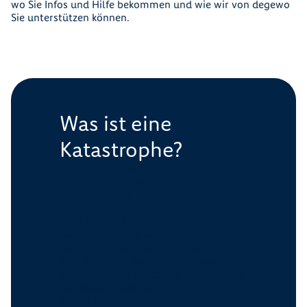
wo Sie Infos und Hilfe bekommen und wie wir von degewo
Sie unterstützen können.
Was ist eine
Katastrophe?
Bei Katastrophen handelt es sich um
ein Ereignis, bei dem das Leben oder
die Gesundheit von vielen Menschen
gefährdet ist. Auch wenn die
natürliche Lebensgrundlage oder
bedeutende Sachwerte in besonderem
Maße gefährdet oder geschädigt sind,
wird von einer Katastrophenlage
gesprochen. Ihre Heizung ist kurzzeitig
ausgefallen oder das Internet in Ihrem
Wohnhaus funktioniert nicht? Das ist