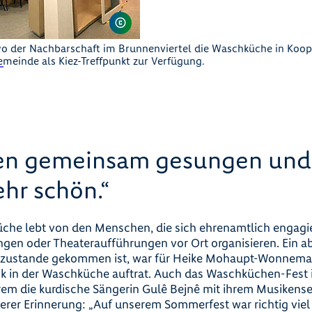
wo der Nachbarschaft im Brunnenviertel die Waschküche in Koop
einde als Kiez-Treffpunkt zur Verfügung.
en gemeinsam gesungen und 
ehr schön.“
che lebt von den Menschen, die sich ehrenamtlich engagi
ngen oder Theateraufführungen vor Ort organisieren. Ein ab
hr zustande gekommen ist, war für Heike Mohaupt-Wonnema
ck in der Waschküche auftrat. Auch das Waschküchen-Fest
em die kurdische Sängerin Gulê Bejnê mit ihrem Musikens
nderer Erinnerung: „Auf unserem Sommerfest war richtig viel 