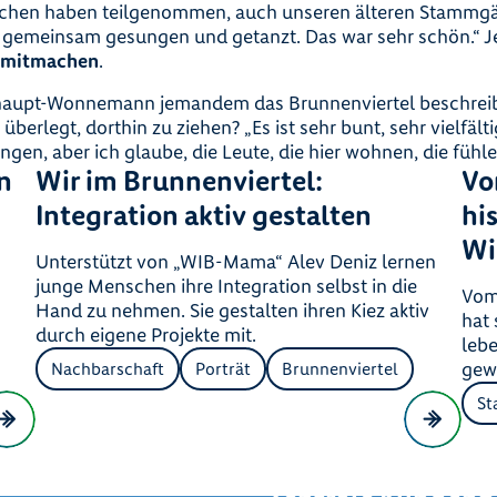
chen haben teilgenommen, auch unseren älteren Stammgäs
n gemeinsam gesungen und getanzt. Das war sehr schön.“ J
 mitmachen
.
aupt-Wonnemann jemandem das Brunnenviertel beschreib
überlegt, dorthin zu ziehen? „Es ist sehr bunt, sehr vielfält
gen, aber ich glaube, die Leute, die hier wohnen, die fühle
n
Wir im Brunnenviertel:
Vo
Integration aktiv gestalten
hi
Wi
Unterstützt von „WIB-Mama“ Alev Deniz lernen
junge Menschen ihre Integration selbst in die
Vom
Hand zu nehmen. Sie gestalten ihren Kiez aktiv
hat
durch eigene Projekte mit.
leb
gew
Nachbarschaft
Porträt
Brunnenviertel
St