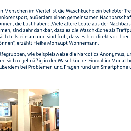
n Menschen im Viertel ist die Waschküche ein beliebter Tre
Seniorensport, außerdem einen gemeinsamen Nachbarschaft
nen, die Lust haben: „Viele ältere Leute aus der Nachbars
men, sind sehr dankbar, dass es die Waschküche als Treffpu
sich teils einsam und sind froh, dass es hier direkt vor ihrer 
 können“, erzählt Heike Mohaupt-Wonnemann.
ilfegruppen, wie beispielsweise die Narcotics Anonymus, 
en sich regelmäßig in der Waschküche. Einmal im Monat h
ußerdem bei Problemen und Fragen rund um Smartphone u