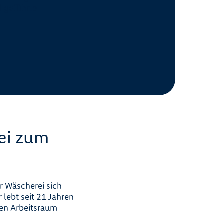
d geführte
ei zum
er Wäscherei sich
lebt seit 21 Jahren
inen Arbeitsraum