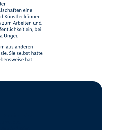
der
lschaften eine
und Künstler können
n zum Arbeiten und
ntlichkeit ein, bei
ta Unger.
lem aus anderen
ie. Sie selbst hatte
Lebensweise hat.
 Soldiner Kiez
urorte zu
ve Mitglieder.