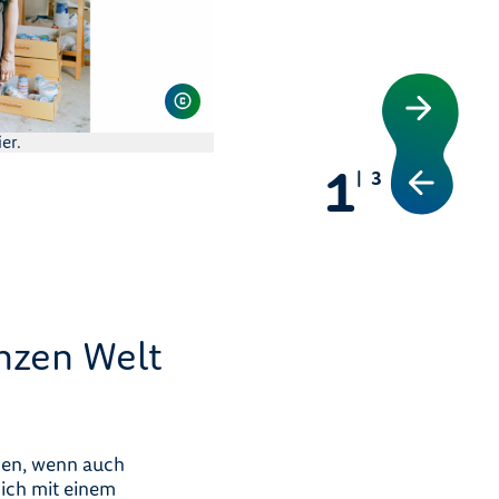
er.
1
3
nzen Welt
nnen, wenn auch
sich mit einem