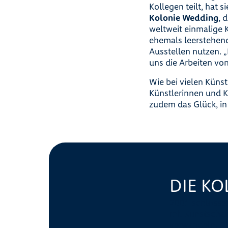
Kollegen teilt, hat s
Kolonie Wedding
, 
weltweit einmalige 
ehemals leerstehend
Ausstellen nutzen. „
uns die Arbeiten von
Wie bei vielen Küns
Künstlerinnen und Kü
zudem das Glück, in 
DIE K
2001 schlossen
mit Kunstscha
verwandeln. Di