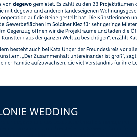
ie von
degewo
gemietet. Es zählt zu den 23 Projekträumen 
die mit degewo und anderen landeseigenen Wohnungsgesel
Kooperation auf die Beine gestellt hat. Die Künstlerinnen 
e Gewerbeflächen im Soldiner Kiez für sehr geringe Miete
Im Gegenzug öffnen wir die Projekträume und laden die Öffe
 Künstlern aus der ganzen Welt zu besichtigen“, erzählt Ka
tlern besteht auch bei Kata Unger der Freundeskreis vor al
nstlern. „Der Zusammenhalt untereinander ist groß“, sagt s
einer Familie aufzuwachsen, die viel Verständnis für ihre 
OLONIE WEDDING
 sich degewo und das bezirkliche Quartiersmanagement im
ffenden zusammen, um leerstehende Gewerberäume in Kult
e Künstlervereinigung „Kolonie Wedding“ hat knapp 50 akti