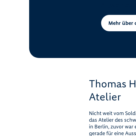
An jedem letzt
Rundgänge.
Mehr über 
Thomas He
Atelier
Nicht weit vom Soldi
das Atelier des sch
in Berlin, zuvor war
gerade für eine Auss