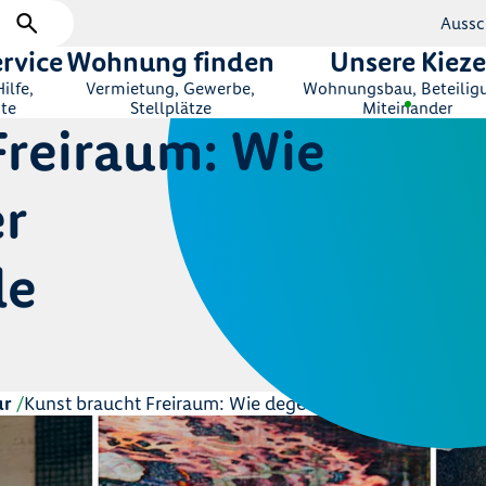
Aussc
rvice
Wohnung finden
Unsere Kieze
ilfe,
Vermietung, Gewerbe,
Wohnungsbau, Beteilig
te
Stellplätze
Miteinander
Freiraum: Wie
r
de
ur
Kunst braucht Freiraum: Wie degewo Berliner Kunstscha