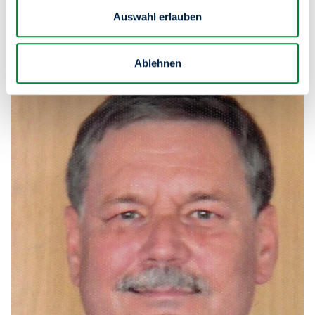
Andrea Kalbe
Auswahl erlauben
Tätigkeit:
Justizhauptsekreträin |
Alter:
63
Ablehnen
Steckbrief